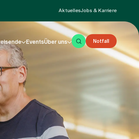
Aktuelles
Jobs & Karriere
Notfall
eisende
Events
Über uns