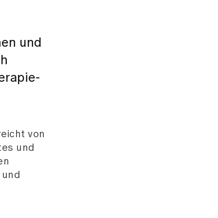
nen und
ch
erapie-
reicht von
tes und
en
 und