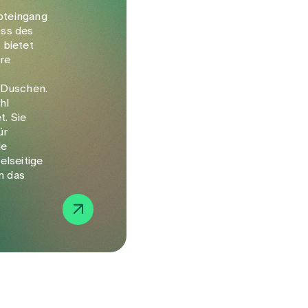
pteingang
oss des
 bietet
are
 Duschen.
hl
t. Sie
ür
le
elseitige
n das