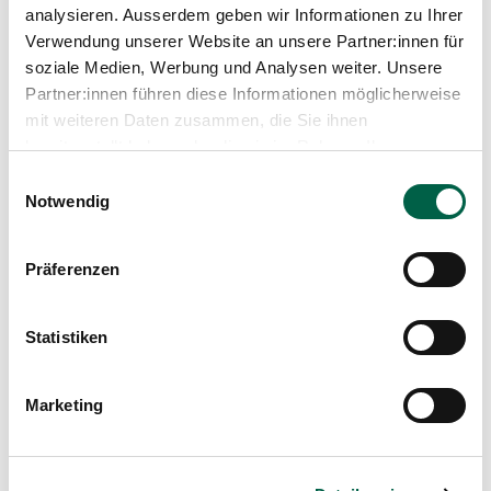
analysieren. Ausserdem geben wir Informationen zu Ihrer
Verwendung unserer Website an unsere Partner:innen für
Verordnung
Jetzt
soziale Medien, Werbung und Analysen weiter. Unsere
Logopädie
herunterladen
Partner:innen führen diese Informationen möglicherweise
Grösse
59.3 KiB
mit weiteren Daten zusammen, die Sie ihnen
bereitgestellt haben oder die sie im Rahmen Ihrer
Nutzung der Dienste gesammelt haben.
Einwilligungsauswahl
Notwendig
Spital Zollikerberg
Präferenzen
Therapie-Zentrum
Trichtenhauserstrasse 20
Statistiken
8125 Zollikerberg
Tel
+41 44 397 27 11
Mail
info@therapie-zollikerberg.ch
Marketing