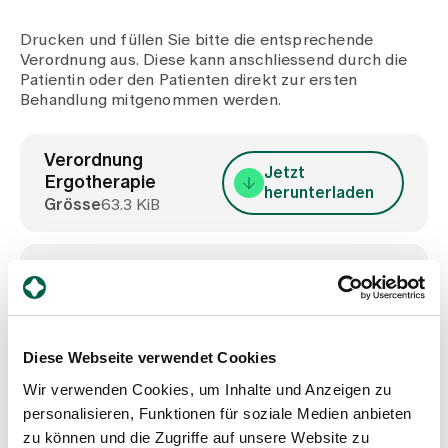
Medien
Publikationen
Drucken und füllen Sie bitte die entsprechende
Verordnung aus. Diese kann anschliessend durch die
Patientin oder den Patienten direkt zur ersten
Behandlung mitgenommen werden.
Verordnung
Jetzt
Ergotherapie
herunterladen
Grösse
63.3 KiB
Verordnung
Jetzt
Ernährungsberatung
herunterladen
Grösse
116.7 KiB
Diese Webseite verwendet Cookies
Verordnung
Wir verwenden Cookies, um Inhalte und Anzeigen zu
Jetzt
Physiotherapie
personalisieren, Funktionen für soziale Medien anbieten
herunterladen
Grösse
92.4 KiB
zu können und die Zugriffe auf unsere Website zu