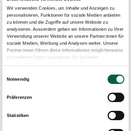
Wir verwenden Cookies, um Inhalte und Anzeigen zu
Shoulder Dystocia. Guideline of the
personalisieren, Funktionen für soziale Medien anbieten
DGGG, OEGGG and SGGG (S2k-Level,
zu können und die Zugriffe auf unsere Website zu
AWMF Registry No. 015/098, 10/2024)
analysieren. Ausserdem geben wir Informationen zu Ihrer
Jakubowski P., Abele H., Bamberg C., Bogner G.,
Verwendung unserer Website an unsere Partner:innen für
Desery K., Fazelnia C., Jückstock J., Hamza A.S.,
soziale Medien, Werbung und Analysen weiter. Unsere
Heihoff-Klose A., Janning L., Köbke A.,
Partner:innen führen diese Informationen möglicherweise
Kyvernitakis I., Lütje W., Reister F., Reitter A.,
mit weiteren Daten zusammen, die Sie ihnen
Seeger S., Seehafer P., Springer L. et al., 2024
bereitgestellt haben oder die sie im Rahmen Ihrer
Medium
Nutzung der Dienste gesammelt haben.
Einwilligungsauswahl
Geburtshilfe und Frauenheilkunde
Notwendig
Seite
85(2), S. 169–189
Präferenzen
Statistiken
Zur Publikation