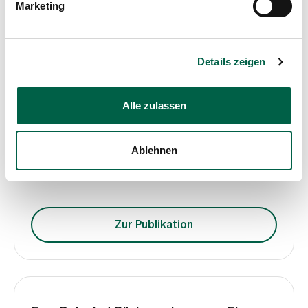
Marketing
Der sonographisch kleine Fetus
Details zeigen
Reitter A., Herken J., 2024
Alle zulassen
Medium
Aerzteverlag medinfo AG
Ablehnen
Seite
14(5), S. 11–18
Zur Publikation