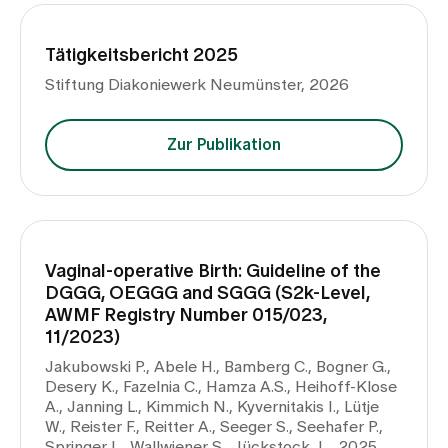
Von
Zuweisende
Tätigkeitsbericht 2025
Stiftung Diakoniewerk Neumünster, 2026
Bis
Events
Zur Publikation
Publikationen suchen
Über uns
Aktuelles
Vaginal-operative Birth: Guideline of the
DGGG, OEGGG and SGGG (S2k-Level,
AWMF Registry Number 015/023,
Jobs & Karriere
11/2023)
Jakubowski P., Abele H., Bamberg C., Bogner G.,
Desery K., Fazelnia C., Hamza A.S., Heihoff-Klose
Kontakt
A., Janning L., Kimmich N., Kyvernitakis I., Lütje
Babygalerie
W., Reister F., Reitter A., Seeger S., Seehafer P.,
Blog
Springer L., Wallwiener S., Jückstock J. , 2025