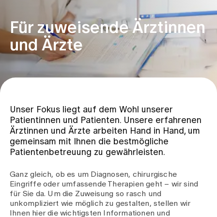
Für zuweisende Ärztinnen
Zuweisende
und Ärzte
Events
Über uns
Unser Fokus liegt auf dem Wohl unserer
Patientinnen und Patienten. Unsere erfahrenen
Aktuelles
Ärztinnen und Ärzte arbeiten Hand in Hand, um
gemeinsam mit Ihnen die bestmögliche
Patientenbetreuung zu gewährleisten.
Jobs & Karriere
Ganz gleich, ob es um Diagnosen, chirurgische
Eingriffe oder umfassende Therapien geht – wir sind
Kontakt
für Sie da. Um die Zuweisung so rasch und
Babygalerie
unkompliziert wie möglich zu gestalten, stellen wir
Blog
Ihnen hier die wichtigsten Informationen und