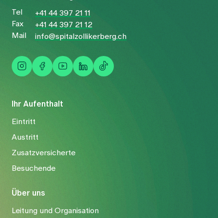
Tel
+41 44 397 21 11
Fax
+41 44 397 21 12
Mail
info@spitalzollikerberg.ch
Ihr Aufenthalt
Eintritt
Austritt
Zusatzversicherte
Besuchende
Über uns
Leitung und Organisation