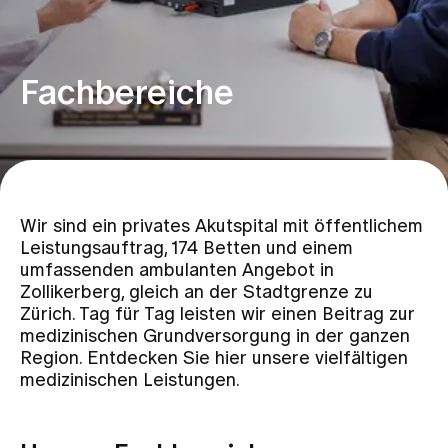
Zuweisende
Fachbereiche
Events
Über uns
Wir sind ein privates Akutspital mit öffentlichem
Leistungsauftrag, 174 Betten und einem
Aktuelles
umfassenden ambulanten Angebot in
Zollikerberg, gleich an der Stadtgrenze zu
Zürich. Tag für Tag leisten wir einen Beitrag zur
Jobs & Karriere
medizinischen Grundversorgung in der ganzen
Region. Entdecken Sie hier unsere vielfältigen
medizinischen Leistungen.
Kontakt
Babygalerie
Blog