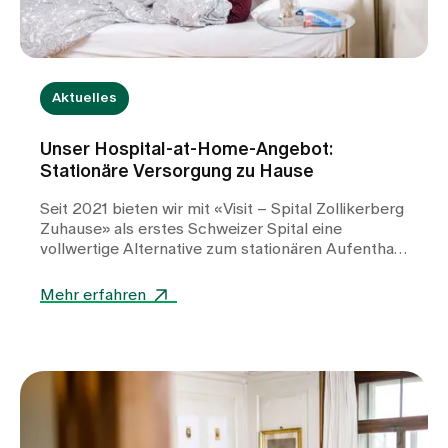
Aktuelles
Unser Hospital-at-Home-Angebot:
Stationäre Versorgung zu Hause
Seit 2021 bieten wir mit «Visit – Spital Zollikerberg
Zuhause» als erstes Schweizer Spital eine
vollwertige Alternative zum stationären Aufenthalt.
Patientinnen und Patienten werden im eigenen
Zuhause medizinisch betreut – auf Spitalniveau,
Mehr erfahren
aber in vertrauter Umgebung. Die hohe
Zufriedenheit zeigt: Hospital at Home greift ein
zeitgemässes Versorgungsbedürfnis auf.