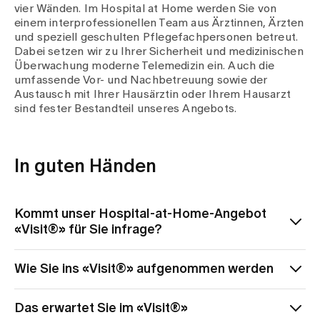
Medien
vier Wänden. Im Hospital at Home werden Sie von
Publikationen
einem interprofessionellen Team aus Ärztinnen, Ärzten
und speziell geschulten Pflegefachpersonen betreut.
Dabei setzen wir zu Ihrer Sicherheit und medizinischen
Überwachung moderne Telemedizin ein. Auch die
umfassende Vor- und Nachbetreuung sowie der
Austausch mit Ihrer Hausärztin oder Ihrem Hausarzt
sind fester Bestandteil unseres Angebots.
In guten Händen
Kommt unser Hospital-at-Home-Angebot
«Visit®» für Sie infrage?
Unser Hospital-at-Home-Angebot «Visit – Spital
Wie Sie ins «Visit®» aufgenommen werden
Zollikerberg Zuhause®» richtet sich an Patientinnen
und Patienten aller Altersgruppen. Statt eines
1. Sie melden sich aufgrund einer akuten Erkrankung
Spitalaufenthalts behandeln wir Sie zu Hause.
Das erwartet Sie im «Visit®»
bei uns auf der
Notfallstation
oder werden dorthin
Voraussetzung dafür ist, dass bestimmte Kriterien