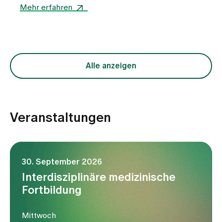
Herausforderungen der Akutversorgung in der
Mehr erfahren
vertrauten Umgebung und über ihre Erwartungen
an den kommenden Kongress, der am 8.
November 2024 in der Gesundheitswelt
Zollikerberg stattfindet.
Alle anzeigen
Veranstaltungen
30. September 2026
Interdisziplinäre medizinische
Fortbildung
Mittwoch