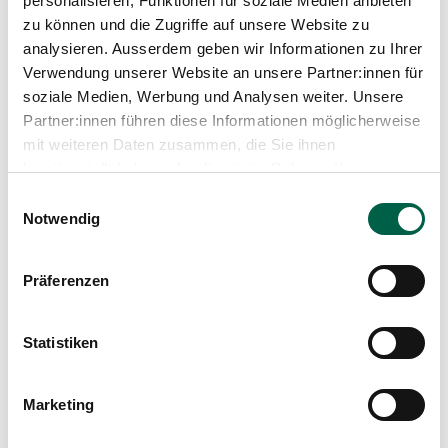
personalisieren, Funktionen für soziale Medien anbieten
zu können und die Zugriffe auf unsere Website zu
analysieren. Ausserdem geben wir Informationen zu Ihrer
Verwendung unserer Website an unsere Partner:innen für
Prof. Dr. med. Ludwig Theodor Heuss
soziale Medien, Werbung und Analysen weiter. Unsere
Chefarzt, Innere Medizin, Leiter Departement Notfall-
und Akutmedizin, Spitalleitung
Partner:innen führen diese Informationen möglicherweise
mit weiteren Daten zusammen, die Sie ihnen
Spital Zollikerberg
bereitgestellt haben oder die sie im Rahmen Ihrer
Departement Notfall- und Akutmedizin
Nutzung der Dienste gesammelt haben.
Innere Medizin
Einwilligungsauswahl
Trichtenhauserstrasse 20
Notwendig
8125 Zollikerberg
+41 44 397 20 14
Präferenzen
Mail
Statistiken
Profil anzeigen
Marketing