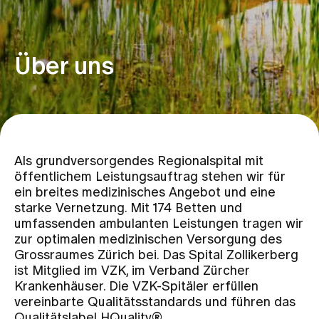
Zuweisende
Über uns
Events
Über uns
Als grundversorgendes Regionalspital mit
öffentlichem Leistungsauftrag stehen wir für
Aktuelles
ein breites medizinisches Angebot und eine
starke Vernetzung. Mit 174 Betten und
umfassenden ambulanten Leistungen tragen wir
Jobs & Karriere
zur optimalen medizinischen Versorgung des
Grossraumes Zürich bei. Das Spital Zollikerberg
ist Mitglied im VZK, im Verband Zürcher
Kontakt
Krankenhäuser. Die VZK-Spitäler erfüllen
Babygalerie
vereinbarte Qualitätsstandards und führen das
Blog
Qualitätslabel HQuality®.