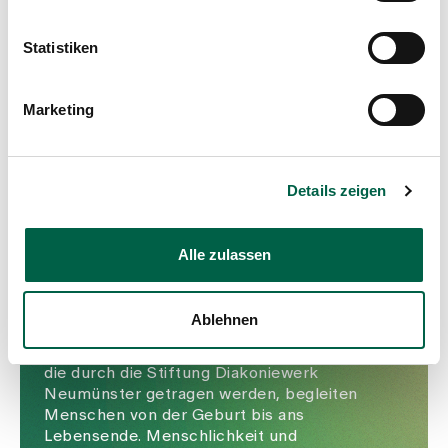
Statistiken
Marketing
Details zeigen
Wir sind Teil der
Gesundheitswelt
Alle zulassen
Zollikerberg
Ablehnen
Das Spital Zollikerberg gehört zur
Gesundheitswelt Zollikerberg. Die Betriebe,
die durch die Stiftung Diakoniewerk
Neumünster getragen werden, begleiten
Menschen von der Geburt bis ans
Lebensende. Menschlichkeit und