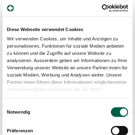
Das Spital Zollikerberg fusst auf einer tief verankerten
Geschichte von Medizin, Pflege und Fürsorge. Die
«Kranken- und Diakonissenanstalt Neumünster»
öffnete 1858 am Zürcher Hegibachplatz ihre Türen.
Diese Webseite verwendet Cookies
1931 wurde sie in die Stiftung Diakoniewerk
Wir verwenden Cookies, um Inhalte und Anzeigen zu
Neumünster überführt. Die gelebte Menschlichkeit
und die Innovationskraft dieser Pionierinnen und
personalisieren, Funktionen für soziale Medien anbieten
Pioniere inspirieren uns noch heute. 1933 zog das
zu können und die Zugriffe auf unsere Website zu
«Neumünster-Spital» in die Gemeinde Zollikerberg.
analysieren. Ausserdem geben wir Informationen zu Ihrer
1998 fusionierte die Stiftung mit der Schweizerischen
Verwendung unserer Website an unsere Partner:innen für
Pflegerinnenschule. Das heutige Spital Zollikerberg
soziale Medien, Werbung und Analysen weiter. Unsere
verkörpert den Antrieb, Menschen zu helfen,
weiterhin.
Partner:innen führen diese Informationen möglicherweise
mit weiteren Daten zusammen, die Sie ihnen
bereitgestellt haben oder die sie im Rahmen Ihrer
Nutzung der Dienste gesammelt haben.
Einwilligungsauswahl
Notwendig
Präferenzen