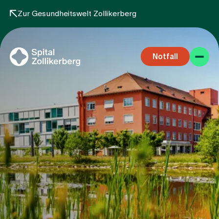
Zur Gesundheitswelt Zollikerberg
Notfall
Fachbereiche
Aufenthalt
Team