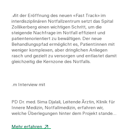
Mit der Eröffnung des neuen «Fast Track» im
interdisziplinären Notfallzentrum setzt das Spital
Zollikerberg einen wichtigen Schritt, um die
steigende Nachfrage im Notfall effizient und
patientenorientiert zu bewältigen. Der neue
Behandlungspfad ermöglicht es, Patient:innen mit
weniger komplexen, aber dringlichen Anliegen
rasch und gezielt zu versorgen und entlastet damit
gleichzeitig die Kernzone des Notfalls.
Im Interview mit
PD Dr. med. Sima Djalali, Leitende Ärztin, Klinik für
Innere Medizin, Notfallmedizin
, erfahren wir,
welche Überlegungen hinter dem Projekt standen,
wie der Fast Track im Alltag funktioniert und
welchen Unterschied er für Patient:innen und das
Mehr erfahren