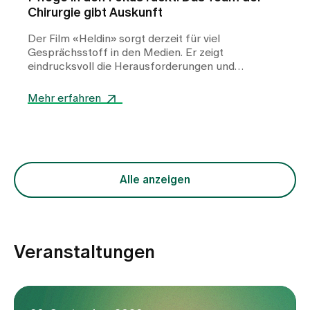
Chirurgie gibt Auskunft
Der Film «Heldin» sorgt derzeit für viel
Gesprächsstoff in den Medien. Er zeigt
eindrucksvoll die Herausforderungen und
Belastungen im Pflegeberuf – emotional und nah
an der Realität vieler Pflegekräfte. Doch wie
Mehr erfahren
authentisch ist die Darstellung wirklich? Wir
werfen einen genaueren Blick darauf.
Alle anzeigen
Veranstaltungen