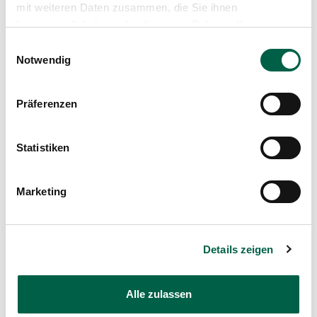
mit weiteren Daten zusammen, die Sie ihnen
Spital Zollikerberg
bereitgestellt haben oder die sie im Rahmen Ihrer
Departement Notfall- und Akutmedizin
Nutzung der Dienste gesammelt haben.
Einwilligungsauswahl
Notfall
Notwendig
Trichtenhauserstrasse 20
8125 Zollikerberg
Präferenzen
+41 44 397 24 24
Mail
Statistiken
Profil anzeigen
Marketing
Details zeigen
Jobs & Karriere
Alle zulassen