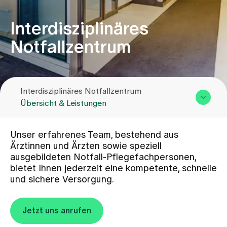
Interdisziplinäres
Zuweisende
Notfallzentrum
Events
Interdisziplinäres Notfallzentrum
Über uns
Übersicht & Leistungen
Übersicht & Leistungen
Aktuelles
Unser erfahrenes Team, bestehend aus
Team
Ärztinnen und Ärzten sowie speziell
ausgebildeten Notfall-Pflegefachpersonen,
Kontakt
Jobs & Karriere
bietet Ihnen jederzeit eine kompetente, schnelle
und sichere Versorgung.
Kontakt
Babygalerie
Jetzt uns anrufen
Blog