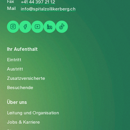
Fax
+41 44 397 21 12
Mail
info@spitalzollikerberg.ch
Ihr Aufenthalt
Eintritt
Austritt
Zusatzversicherte
Besuchende
Über uns
Leitung und Organisation
Jobs & Karriere