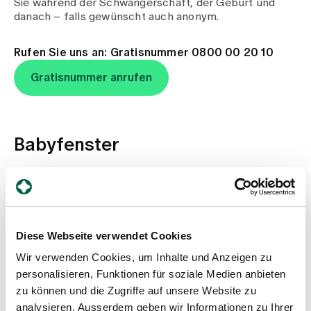
Sie während der Schwangerschaft, der Geburt und
Medien
danach – falls gewünscht auch anonym.
Publikationen
Rufen Sie uns an: Gratisnummer 0800 00 20 10
Gratisnummer anrufen
Babyfenster
Als letzten Ausweg aus der Notsituation gibt es ein
Babyfenster am Spital Zollikerberg. Damit ist bei
Bedarf auch nach der Geburt eine optimale Betreuung
eines Neugeborenen sichergestellt. Im unten
aufgeführten Infoblatt finden Sie einen Lageplan des
Diese Webseite verwendet Cookies
Babyfensters.
Wir verwenden Cookies, um Inhalte und Anzeigen zu
personalisieren, Funktionen für soziale Medien anbieten
Infoblatt
zu können und die Zugriffe auf unsere Website zu
Unterstützungsangeb
Jetzt
analysieren. Ausserdem geben wir Informationen zu Ihrer