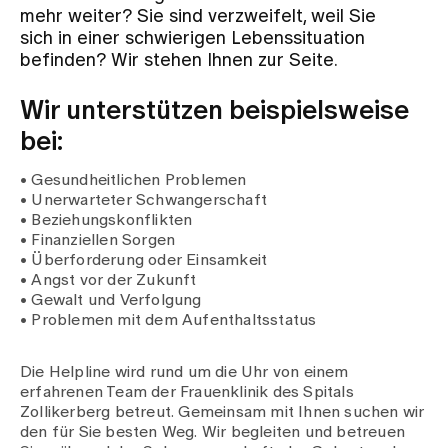
mehr weiter? Sie sind verzweifelt, weil Sie
sich in einer schwierigen Lebenssituation
Zuweisende
befinden? Wir stehen Ihnen zur Seite.
Wir unterstützen beispielsweise
Events
bei:
• Gesundheitlichen Problemen
Über uns
• Unerwarteter Schwangerschaft
• Beziehungskonflikten
• Finanziellen Sorgen
• Überforderung oder Einsamkeit
Aktuelles
• Angst vor der Zukunft
• Gewalt und Verfolgung
• Problemen mit dem Aufenthaltsstatus
Jobs & Karriere
Die Helpline wird rund um die Uhr von einem
erfahrenen Team der Frauenklinik des Spitals
Kontakt
Zollikerberg betreut. Gemeinsam mit Ihnen suchen wir
Babygalerie
den für Sie besten Weg. Wir begleiten und betreuen
Blog