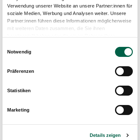
ote
herunterladen
Verwendung unserer Website an unsere Partner:innen für
Grösse
67.2 KiB
soziale Medien, Werbung und Analysen weiter. Unsere
Partner:innen führen diese Informationen möglicherweise
mit weiteren Daten zusammen, die Sie ihnen
bereitgestellt haben oder die sie im Rahmen Ihrer
Nutzung der Dienste gesammelt haben.
Einwilligungsauswahl
Spital Zollikerberg
Notwendig
Frauenklinik
Präferenzen
Trichtenhauserstrasse 20
8125 Zollikerberg
Tel
+41 44 397 25 25
Statistiken
Fax
+41 44 397 20 10
Mail
frauenklinik@spitalzollikerberg.ch
Marketing
Details zeigen