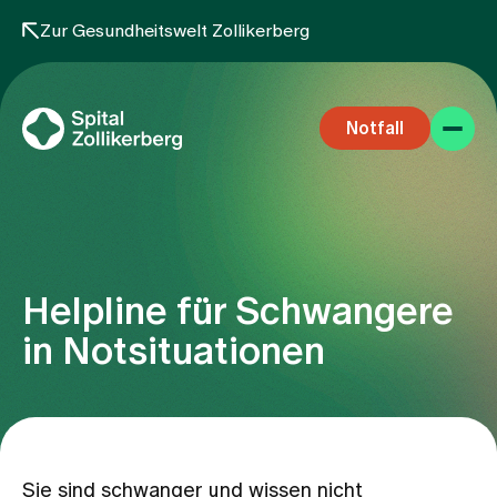
Zur Gesundheitswelt Zollikerberg
Notfall
Helpline für Schwangere
Fachbereiche
in Notsituationen
Aufenthalt
Team
Sie sind schwanger und wissen nicht