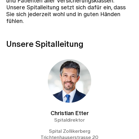
und Patienten aller Versicherungsklassen.
Unsere Spitalleitung setzt sich dafür ein, dass
Sie sich jederzeit wohl und in guten Händen
Zuweisende
fühlen.
Events
Unsere Spitalleitung
Über uns
Aktuelles
Jobs & Karriere
Christian Etter
Spitaldirektor
Kontakt
Babygalerie
Spital Zollikerberg
Blog
Trichtenhauserstrasse 20