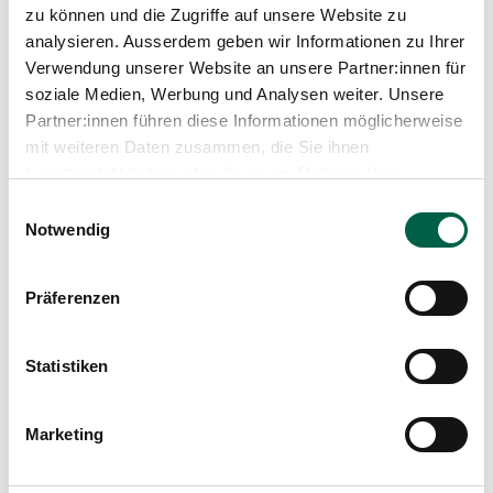
Leiterin Departement Pflegeexpertise, Therapien und
zu können und die Zugriffe auf unsere Website zu
Beratung, Spitalleitung
analysieren. Ausserdem geben wir Informationen zu Ihrer
Verwendung unserer Website an unsere Partner:innen für
Spital Zollikerberg
soziale Medien, Werbung und Analysen weiter. Unsere
Departement Pflegeexpertise, Therapien, Beratung
Trichtenhauserstrasse 20
Partner:innen führen diese Informationen möglicherweise
8125 Zollikerberg
mit weiteren Daten zusammen, die Sie ihnen
bereitgestellt haben oder die sie im Rahmen Ihrer
+41 44 397 21 32
Nutzung der Dienste gesammelt haben.
Einwilligungsauswahl
Mail
Notwendig
Profil anzeigen
Präferenzen
Statistiken
Marketing