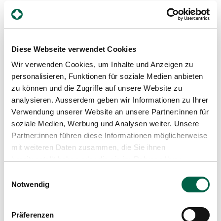
Xique Grant Ana Elys
Leiterin Empfang ad interim
Spital Zollikerberg
Infrastruktur und Services
Diese Webseite verwendet Cookies
Trichtenhauserstrasse 20
Wir verwenden Cookies, um Inhalte und Anzeigen zu
8125 Zollikerberg
personalisieren, Funktionen für soziale Medien anbieten
+41 44 397 28 84
zu können und die Zugriffe auf unsere Website zu
analysieren. Ausserdem geben wir Informationen zu Ihrer
Mail
Verwendung unserer Website an unsere Partner:innen für
soziale Medien, Werbung und Analysen weiter. Unsere
Partner:innen führen diese Informationen möglicherweise
Profil anzeigen
mit weiteren Daten zusammen, die Sie ihnen
bereitgestellt haben oder die sie im Rahmen Ihrer
Nutzung der Dienste gesammelt haben.
Einwilligungsauswahl
Notwendig
Präferenzen