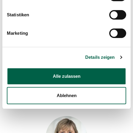
Statistiken
Barbara Horat
Leiterin Hauswirtschaft, Berufsbildnerin
Marketing
Spital Zollikerberg
Infrastruktur und Services
Trichtenhauserstrasse 20
8125 Zollikerberg
Details zeigen
+41 44 397 23 25
Mail
Alle zulassen
Ablehnen
Profil anzeigen