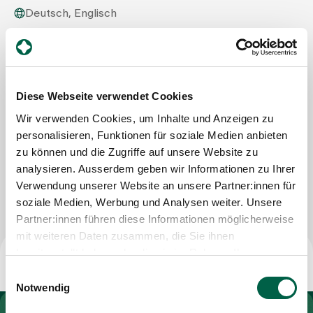
Deutsch, Englisch
Zuweisende
Spital Zollikerberg
Human Resources
Trichtenhauserstrasse 20
Events
8125 Zollikerberg
Diese Webseite verwendet Cookies
Tel
+41 44 397 21 04
Wir verwenden Cookies, um Inhalte und Anzeigen zu
Mail
gianna.dicello@diakoniewerk-neumuenster.ch
Über uns
personalisieren, Funktionen für soziale Medien anbieten
zu können und die Zugriffe auf unsere Website zu
analysieren. Ausserdem geben wir Informationen zu Ihrer
Nachricht schreiben
Verwendung unserer Website an unsere Partner:innen für
Aktuelles
soziale Medien, Werbung und Analysen weiter. Unsere
Partner:innen führen diese Informationen möglicherweise
Jobs & Karriere
mit weiteren Daten zusammen, die Sie ihnen
bereitgestellt haben oder die sie im Rahmen Ihrer
Nutzung der Dienste gesammelt haben.
Einwilligungsauswahl
Kontakt
Notwendig
Babygalerie
Blog
Zur Gesundheitswelt Zollikerberg