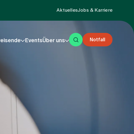
Aktuelles
Jobs & Karriere
Notfall
eisende
Events
Über uns