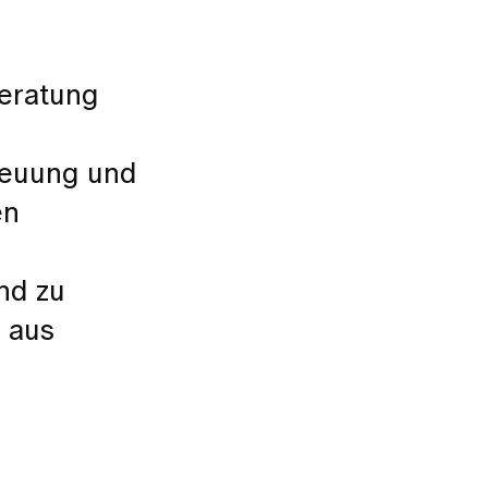
Beratung
treuung und
en
nd zu
n aus