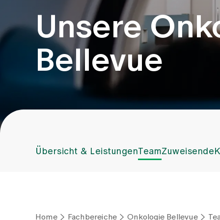
Unsere Onko
Bellevue
Übersicht & Leistungen
Team
Zuweisende
K
Home
Fachbereiche
Onkologie Bellevue
Te