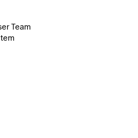
nser Team
stem