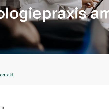
logiepraxis a
ontakt
am