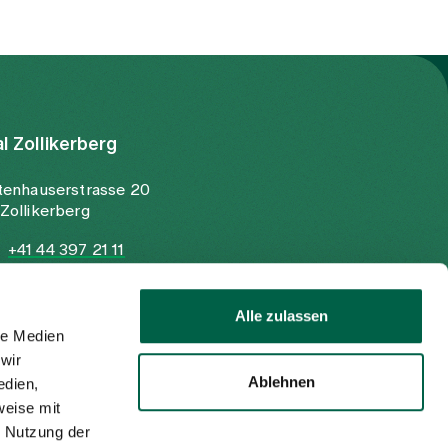
al Zollikerberg
tenhauserstrasse 20
Zollikerberg
+41 44 397 21 11
+41 44 397 21 12
info@spitalzollikerberg.ch
Alle zulassen
le Medien
wir
Ablehnen
edien,
weise mit
r Nutzung der