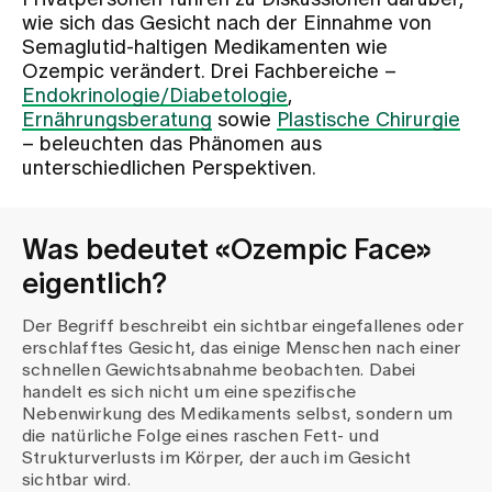
Privatpersonen führen zu Diskussionen darüber,
wie sich das Gesicht nach der Einnahme von
Semaglutid-haltigen Medikamenten wie
Zuweisende
Ozempic verändert. Drei Fachbereiche –
Endokrinologie/Diabetologie
,
Ernährungsberatung
sowie
Plastische Chirurgie
Events
– beleuchten das Phänomen aus
unterschiedlichen Perspektiven.
Über uns
Was bedeutet «Ozempic Face»
eigentlich?
Aktuelles
Der Begriff beschreibt ein sichtbar eingefallenes oder
erschlafftes Gesicht, das einige Menschen nach einer
Jobs & Karriere
schnellen Gewichtsabnahme beobachten. Dabei
handelt es sich nicht um eine spezifische
Nebenwirkung des Medikaments selbst, sondern um
Kontakt
die natürliche Folge eines raschen Fett- und
Babygalerie
Strukturverlusts im Körper, der auch im Gesicht
Blog
sichtbar wird.