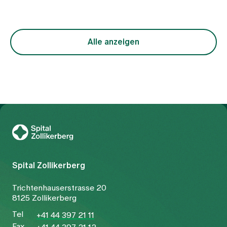
Gebäude mitten in der Stadt Zürich. Ziel des neuen
Standorts war es, etablierte medizinische
Angebote räumlich zusammenzuführen, die
interdisziplinäre Zusammenarbeit weiter zu
Alle anzeigen
stärken und Patientinnen und Patienten eine
moderne, gut erreichbare ambulante Versorgung
zu bieten. Drei Monate nach dem Start ziehen die
Verantwortlichen eine erste Bilanz.
Zur Gesundheitswelt Zollikerberg
Spital Zollikerberg
Trichtenhauserstrasse 20
8125 Zollikerberg
Tel
+41 44 397 21 11
Fax