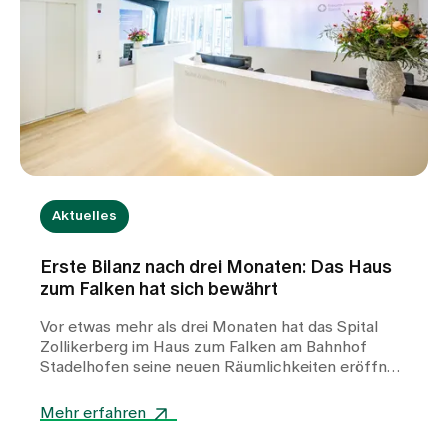
Aktuelles
Erste Bilanz nach drei Monaten: Das Haus
zum Falken hat sich bewährt
Vor etwas mehr als drei Monaten hat das Spital
Zollikerberg im Haus zum Falken am Bahnhof
Stadelhofen seine neuen Räumlichkeiten eröffnet.
Seither arbeiten die Frauen-Permanence Zürich,
die Plastische Chirurgie Zürich sowie das
Mehr erfahren
Brustzentrum Zollikerberg unter einem Dach – in
einem von Santiago Calatrava entwickelten