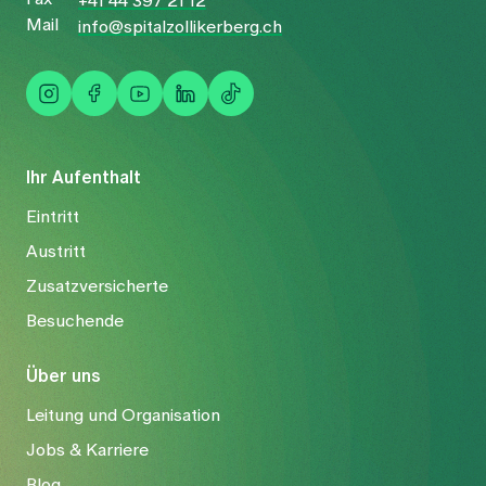
+41 44 397 21 12
Mail
info@spitalzollikerberg.ch
Ihr Aufenthalt
Eintritt
Austritt
Zusatzversicherte
Besuchende
Über uns
Leitung und Organisation
Jobs & Karriere
Blog