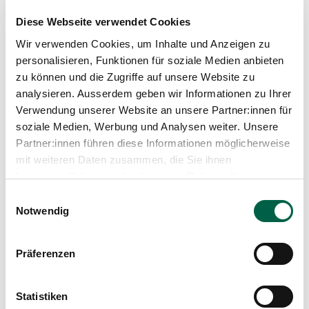
schmaler wirken, die Konturen verändern sich und
Diese Webseite verwendet Cookies
feine Falten treten deutlicher hervor. Ein deutliches
Zeichen ist meist die tiefe Nasolabialfalte, also die
Wir verwenden Cookies, um Inhalte und Anzeigen zu
Abgrenzung zwischen Wange und Nase und Mund.
personalisieren, Funktionen für soziale Medien anbieten
Diese erscheint deutlich tiefer nach einer
zu können und die Zugriffe auf unsere Website zu
erfolgreichen GLP-1-Agonisten Therapie (Ozempic,
Wegovy etc). Aus plastisch-chirurgischer Sicht handelt
analysieren. Ausserdem geben wir Informationen zu Ihrer
es sich um einen physiologischen Vorgang, dessen
Verwendung unserer Website an unsere Partner:innen für
Ausprägung individuell unterschiedlich ist und unter
soziale Medien, Werbung und Analysen weiter. Unsere
anderem von Genetik, Alter, Hautqualität und Tempo
Partner:innen führen diese Informationen möglicherweise
der Gewichtsreduktion abhängt. Sollten Patient:innen
mit weiteren Daten zusammen, die Sie ihnen
unter diesen Veränderungen leiden, ist eine diskrete,
medizinisch fundierte Beratung sinnvoll.
bereitgestellt haben oder die sie im Rahmen Ihrer
Nutzung der Dienste gesammelt haben.
Einwilligungsauswahl
Notwendig
Präferenzen
Statistiken