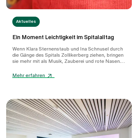
Aktuelles
Ein Moment Leichtigkeit im Spitalalltag
Wenn Klara Sternenstaub und Ina Schnusel durch
die Gänge des Spitals Zollikerberg ziehen, bringen
sie mehr mit als Musik, Zauberei und rote Nasen.
Als Besuchsclowns schenken sie Patientinnen und
Patienten Momente des Lachens, der Nähe und
Mehr erfahren
des Durchatmens – mitten im oft belastenden
Spitalalltag. Mit viel Feingefühl begegnen sie
Menschen in ganz unterschiedlichen
Lebenssituationen und erleben dabei berührende,
manchmal auch stille Momente, die lange
nachhallen. Im Gespräch erzählen sie, wie sie zu
dieser besonderen Arbeit gefunden haben, was sie
dabei über Menschen gelernt haben und weshalb
ein kleiner Augenblick der Leichtigkeit manchmal
so viel bewirken kann.