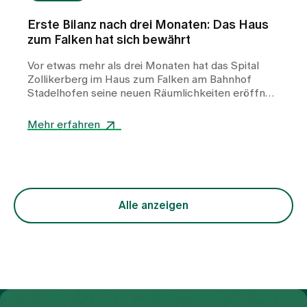
Erste Bilanz nach drei Monaten: Das Haus
zum Falken hat sich bewährt
Vor etwas mehr als drei Monaten hat das Spital
Zollikerberg im Haus zum Falken am Bahnhof
Stadelhofen seine neuen Räumlichkeiten eröffnet.
Seither arbeiten die Frauen-Permanence Zürich,
die Plastische Chirurgie Zürich sowie das
Mehr erfahren
Brustzentrum Zollikerberg unter einem Dach – in
einem von Santiago Calatrava entwickelten
Gebäude mitten in der Stadt Zürich. Ziel des neuen
Standorts war es, etablierte medizinische
Angebote räumlich zusammenzuführen, die
interdisziplinäre Zusammenarbeit weiter zu
Alle anzeigen
stärken und Patientinnen und Patienten eine
moderne, gut erreichbare ambulante Versorgung
zu bieten. Drei Monate nach dem Start ziehen die
Verantwortlichen eine erste Bilanz.