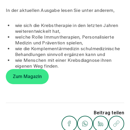
In der aktuellen Ausgabe lesen Sie unter anderem,
Zuweisende
wie sich die Krebstherapie in den letzten Jahren
weiterentwickelt hat,
Events
welche Rolle Immuntherapien, Personalisierte
Medizin und Prävention spielen,
wie die Komplementärmedizin schulmedizinische
Über uns
Behandlungen sinnvoll ergänzen kann und
wie Menschen mit einer Krebsdiagnose ihren
eigenen Weg finden.
Zum Magazin
Aktuelles
Jobs & Karriere
Beitrag teilen
Kontakt
Babygalerie
Blog