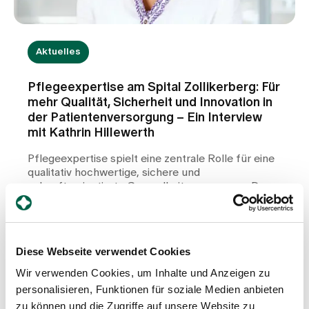
Aktuelles
Pflegeexpertise am Spital Zollikerberg: Für
mehr Qualität, Sicherheit und Innovation in
der Patientenversorgung – Ein Interview
mit Kathrin Hillewerth
Pflegeexpertise spielt eine zentrale Rolle für eine
qualitativ hochwertige, sichere und
zukunftsorientierte Gesundheitsversorgung. Doch
was verbirgt sich hinter dem Begriff
Pflegeexpertise, welche Aufgaben übernehmen
Mehr erfahren
Pflegeexpertinnen und -experten im Spitalalltag,
und wie profitieren Patientinnen und Patienten von
Diese Webseite verwendet Cookies
ihrer Arbeit? In diesem Interview gibt Kathrin
Hillewerth Einblicke in die Bedeutung
Wir verwenden Cookies, um Inhalte und Anzeigen zu
evidenzbasierter Pflege, den Wissenstransfer
personalisieren, Funktionen für soziale Medien anbieten
zwischen Forschung und Praxis sowie die
zu können und die Zugriffe auf unsere Website zu