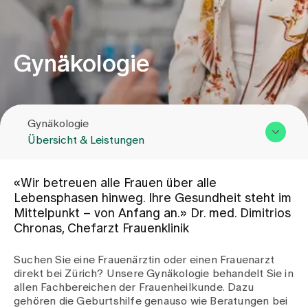
Zuweisende
Gynäkologie
Events
Gynäkologie
Über uns
Übersicht & Leistungen
Übersicht & Leistungen
Aktuelles
«Wir betreuen alle Frauen über alle
Team
Lebensphasen hinweg. Ihre Gesundheit steht im
Mittelpunkt – von Anfang an.» Dr. med. Dimitrios
Zuweisende
Jobs & Karriere
Chronas, Chefarzt Frauenklinik
Kontakt
Suchen Sie eine Frauenärztin oder einen Frauenarzt
Kontakt
direkt bei Zürich? Unsere Gynäkologie behandelt Sie in
Babygalerie
allen Fachbereichen der Frauenheilkunde. Dazu
Blog
gehören die Geburtshilfe genauso wie Beratungen bei