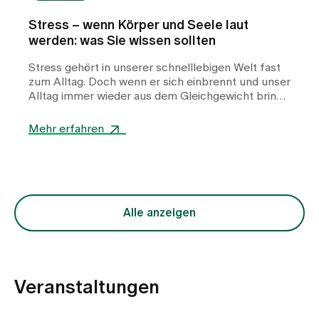
Stress – wenn Körper und Seele laut
werden: was Sie wissen sollten
Stress gehört in unserer schnelllebigen Welt fast
zum Alltag. Doch wenn er sich einbrennt und unser
Alltag immer wieder aus dem Gleichgewicht bringt,
kann er für Körper und Geist zur Belastung
werden. Wir möchten Ihnen mit diesem Beitrag
Mehr erfahren
Orientierung bieten: Was passiert bei Stress,
woran erkennen Sie, dass es Zeit ist, innezuhalten
und wie finden Sie wieder Ruhe und Balance?
Alle anzeigen
Veranstaltungen