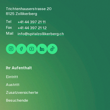
Trichtenhauserstrasse 20
8125 Zollikerberg
Tel
+41 44 397 21 11
Fax
+41 44 397 21 12
Mail
info@spitalzollikerberg.ch
Ihr Aufenthalt
Eintritt
Austritt
Zusatzversicherte
Besuchende