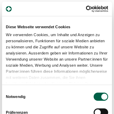
6. Sprechen Sie darüber
Diese Webseite verwendet Cookies
Viele Betroffene fühlen sich lange allein mit ihren
Beschwerden. Oft kann es helfen, offen darüber zu
Wir verwenden Cookies, um Inhalte und Anzeigen zu
sprechen – sei es mit vertrauten Menschen oder mit
personalisieren, Funktionen für soziale Medien anbieten
medizinischem Fachpersonal. Sie müssen Ihre
zu können und die Zugriffe auf unsere Website zu
Schmerzen weder erklären noch rechtfertigen und
dürfen jederzeit Hilfe annehmen.
analysieren. Ausserdem geben wir Informationen zu Ihrer
Verwendung unserer Website an unsere Partner:innen für
soziale Medien, Werbung und Analysen weiter. Unsere
Auch der Austausch mit anderen Betroffenen kann
sehr unterstützend sein. Dem
Selbsthilfegruppeverein
Partner:innen führen diese Informationen möglicherweise
«Selbsthilfe Endometriose»
gehören betroffene
mit weiteren Daten zusammen, die Sie ihnen
Frauen an, die sich regelmässig zum
bereitgestellt haben oder die sie im Rahmen Ihrer
Erfahrungsaustausch treffen.
Nutzung der Dienste gesammelt haben.
Einwilligungsauswahl
Notwendig
7. Informieren Sie sich
Wissen schafft Sicherheit. Je besser Sie verstehen,
Präferenzen