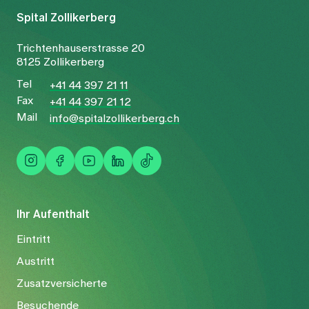
Spital Zollikerberg
Trichtenhauserstrasse 20
8125 Zollikerberg
Tel
+41 44 397 21 11
Fax
+41 44 397 21 12
Mail
info@spitalzollikerberg.ch
Ihr Aufenthalt
Eintritt
Austritt
Zusatzversicherte
Besuchende