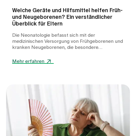
Welche Geräte und Hilfsmittel helfen Früh-
und Neugeborenen? Ein verständlicher
Überblick für Eltern
Die Neonatologie befasst sich mit der
medizinischen Versorgung von Frühgeborenen und
kranken Neugeborenen, die besondere
Unterstützung benötigen. In der Klinik für
Neonatologie am Spital Zollikerberg werden
Mehr erfahren
Frühgeborene ab der 32. Schwangerschaftswoche
(SSW) betreut. Dabei kommen zahlreiche
spezialisierte Geräte zum Einsatz. Sie helfen,
lebenswichtige Funktionen zu stabilisieren, die
Entwicklung zu unterstützen und den kleinen
Patientinnen und Patienten einen bestmöglichen
Start ins Leben zu ermöglichen.