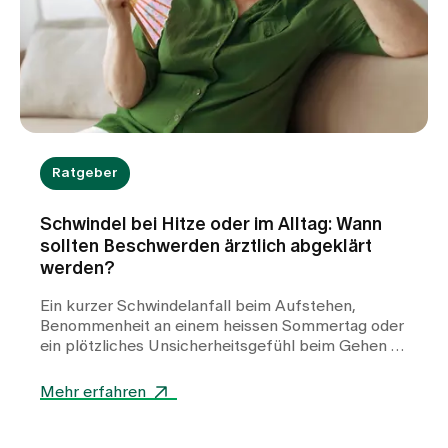
Ratgeber
Schwindel bei Hitze oder im Alltag: Wann
sollten Beschwerden ärztlich abgeklärt
werden?
Ein kurzer Schwindelanfall beim Aufstehen,
Benommenheit an einem heissen Sommertag oder
ein plötzliches Unsicherheitsgefühl beim Gehen –
Schwindel kann viele Gesichter haben und
Betroffene häufig verunsichern. Während Hitze
Mehr erfahren
oder Flüssigkeitsmangel oft harmlose Auslöser
sind, können auch Herz-Kreislauf-Erkrankungen,
Stoffwechselstörungen oder andere internistische