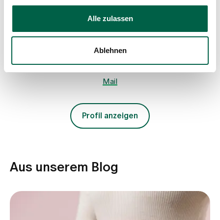
Leitung TCM, TCM Zollikerberg
TCM Zollikerberg
Alle zulassen
Praxiszentrum Zollikerberg
Trichtenhauserstrasse 2
8125 Zollikerberg
Ablehnen
+41 44 397 28 11
Mail
Profil anzeigen
Aus unserem Blog