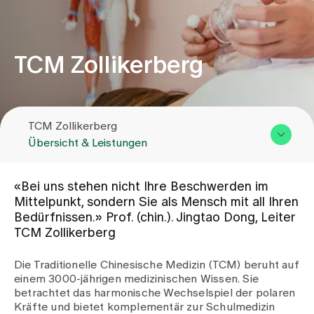
Zuweisende
TCM Zollikerberg
Events
TCM Zollikerberg
Über uns
Übersicht & Leistungen
Übersicht & Leistungen
Aktuelles
«Bei uns stehen nicht Ihre Beschwerden im
Team
Mittelpunkt, sondern Sie als Mensch mit all Ihren
Bedürfnissen.» Prof. (chin.). Jingtao Dong, Leiter
Zuweisende
Jobs & Karriere
TCM Zollikerberg
Kontakt
Die Traditionelle Chinesische Medizin (TCM) beruht auf
Kontakt
einem 3000-jährigen medizinischen Wissen. Sie
Babygalerie
betrachtet das harmonische Wechselspiel der polaren
Blog
Kräfte und bietet komplementär zur Schulmedizin