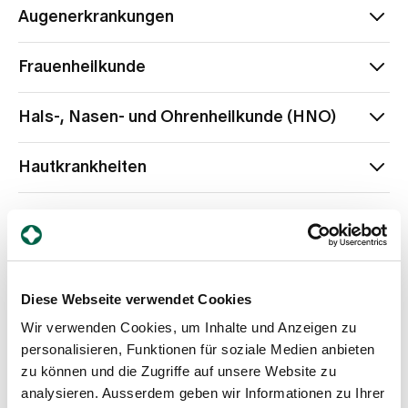
Augenerkrankungen
Erhöhter Augeninnendruck
Frauenheilkunde
Makuladegeneration
Verschlechterung der Sehfähigkeit
Rezidivierende Blasenentzündungen
Hals-, Nasen- und Ohrenheilkunde (HNO)
Geburtsvorbereitung
Kinderwunsch
Sinusitis
Prämenstruelles Syndrom
Hautkrankheiten
Tinnitus
Schwangerschaftsübelkeit
Unterstützung bei gynäkologischen
Akne
Krebserkrankungen
Kopf- und Gesichtsschmerzen
Ekzeme
Wechseljahrbeschwerden
Urtikaria (Nesselsucht)
Zyklusstörungen
Migräne
Neurodermitis
PCOS (Polyzystisches Ovarialsyndrom)
Lungenbeschwerden
Neuralgien
Psoriasis (Schuppenflechte)
Endometriose
Schleudertrauma
Diese Webseite verwendet Cookies
Asthma
Magen-Darm-Erkrankungen
Erkältungen und grippale Infekte
Wir verwenden Cookies, um Inhalte und Anzeigen zu
Heuschnupfen
personalisieren, Funktionen für soziale Medien anbieten
Colitis
Orthopädie
Magenschmerzen
zu können und die Zugriffe auf unsere Website zu
Reizdarm
analysieren. Ausserdem geben wir Informationen zu Ihrer
Beschwerden der Wirbelsäule