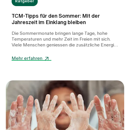
Ratgeber
TCM-Tipps für den Sommer: Mit der
Jahreszeit im Einklang bleiben
Die Sommermonate bringen lange Tage, hohe
Temperaturen und mehr Zeit im Freien mit sich.
Viele Menschen geniessen die zusätzliche Energie,
fühlen sich bei anhaltender Hitze jedoch auch
schneller erschöpft, unruhig oder belastet. Die
Mehr erfahren
Traditionelle Chinesische Medizin (TCM)
betrachtet den Sommer als eine Zeit von
Wachstum, Aktivität und Lebensfreude. Mit einigen
einfachen Gewohnheiten lässt sich das
persönliche Wohlbefinden auch an heissen Tagen
unterstützen.