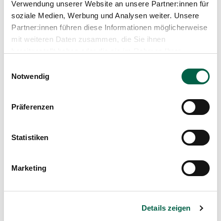
Verwendung unserer Website an unsere Partner:innen für
Urologische Erkrankungen
Gelenkschmerzen
soziale Medien, Werbung und Analysen weiter. Unsere
Rheuma
Blasenentzündungen
Partner:innen führen diese Informationen möglicherweise
Vegetatives Nervensystem
Reizblase
mit weiteren Daten zusammen, die Sie ihnen
Urininkontinenz
bereitgestellt haben oder die sie im Rahmen Ihrer
Erschöpfung
Potenzstörungen
Schlafstörungen
Nutzung der Dienste gesammelt haben.
Prostatabeschwerden
Einwilligungsauswahl
Stressbedingte Erkrankungen
Sexuelle Dysfunktionen
Notwendig
Burnout
Leitung und Organisation der
TCM Zollikerberg
Präferenzen
Statistiken
Marketing
Details zeigen
Prof. (chin.) Jiangtao Dong