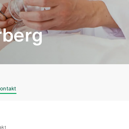
rberg
ontakt
akt