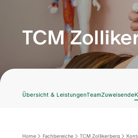
TCM Zollike
Übersicht & Leistungen
Team
Zuweisende
K
Home
Fachbereiche
TCM Zollikerberg
Kont