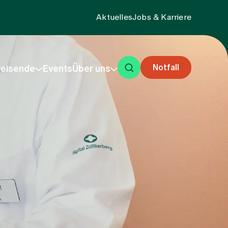
Aktuelles
Jobs & Karriere
Notfall
eisende
Events
Über uns