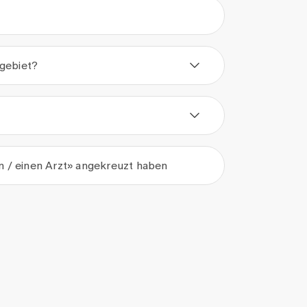
hgebiet?
in / einen Arzt» angekreuzt haben
erung" target="_blank">Datenschutzbestimmungen</a>