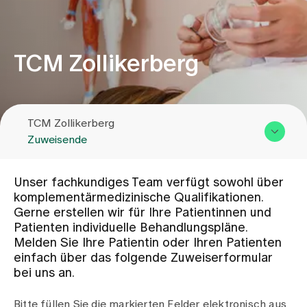
Zuweisende
TCM Zollikerberg
Events
TCM Zollikerberg
Über uns
Zuweisende
Übersicht & Leistungen
Aktuelles
Unser fachkundiges Team verfügt sowohl über
Team
komplementärmedizinische Qualifikationen.
Gerne erstellen wir für Ihre Patientinnen und
Zuweisende
Jobs & Karriere
Patienten individuelle Behandlungspläne.
Kontakt
Melden Sie Ihre Patientin oder Ihren Patienten
einfach über das folgende Zuweiserformular
Kontakt
bei uns an.
Babygalerie
Blog
Bitte füllen Sie die markierten Felder elektronisch aus