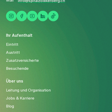
Mail
info@spitalzollikerberg.ch
Ihr Aufenthalt
Eintritt
Austritt
Zusatzversicherte
Besuchende
Über uns
Leitung und Organisation
Jobs & Karriere
Blog