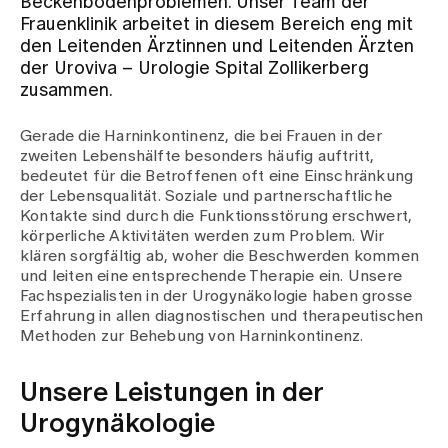
Beckenbodenproblemen. Unser Team der
Frauenklinik arbeitet in diesem Bereich eng mit
den Leitenden Ärztinnen und Leitenden Ärzten
Zuweisende
der Uroviva – Urologie Spital Zollikerberg
zusammen.
Events
Gerade die Harninkontinenz, die bei Frauen in der
zweiten Lebenshälfte besonders häufig auftritt,
bedeutet für die Betroffenen oft eine Einschränkung
Über uns
der Lebensqualität. Soziale und partnerschaftliche
Kontakte sind durch die Funktionsstörung erschwert,
körperliche Aktivitäten werden zum Problem. Wir
klären sorgfältig ab, woher die Beschwerden kommen
Aktuelles
und leiten eine entsprechende Therapie ein. Unsere
Fachspezialisten in der Urogynäkologie haben grosse
Erfahrung in allen diagnostischen und therapeutischen
Jobs & Karriere
Methoden zur Behebung von Harninkontinenz.
Unsere Leistungen in der
Kontakt
Babygalerie
Urogynäkologie
Blog