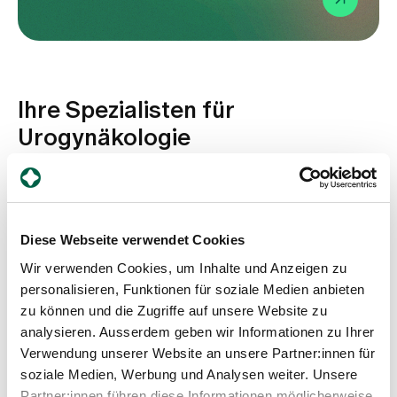
Ihre Spezialisten für
Urogynäkologie
Diese Webseite verwendet Cookies
Wir verwenden Cookies, um Inhalte und Anzeigen zu
personalisieren, Funktionen für soziale Medien anbieten
zu können und die Zugriffe auf unsere Website zu
analysieren. Ausserdem geben wir Informationen zu Ihrer
Dr. med. Dimitrios Chronas
Verwendung unserer Website an unsere Partner:innen für
Chefarzt, Gynäkologie / gynäkologische Onkologie,
Leiter Departement Frauen-, Kinder- und
soziale Medien, Werbung und Analysen weiter. Unsere
Geburtsmedizin, Spitalleitung
Partner:innen führen diese Informationen möglicherweise