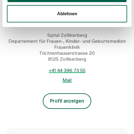
Dr. med. Eduard Vlajkovic
Ablehnen
Senior Leitender Arzt, Frauenklinik, Frauen-Permanence
Zürich
Spital Zollikerberg
Departement für Frauen-, Kinder- und Geburtsmedizin
Frauenklinik
Trichtenhauserstrasse 20
8125 Zollikerberg
+41 44 396 73 55
Mail
Profil anzeigen