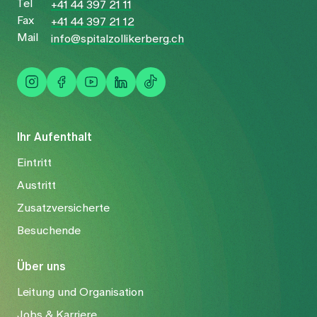
Tel
+41 44 397 21 11
Fax
+41 44 397 21 12
Mail
info@spitalzollikerberg.ch
Ihr Aufenthalt
Eintritt
Austritt
Zusatzversicherte
Besuchende
Über uns
Leitung und Organisation
Jobs & Karriere