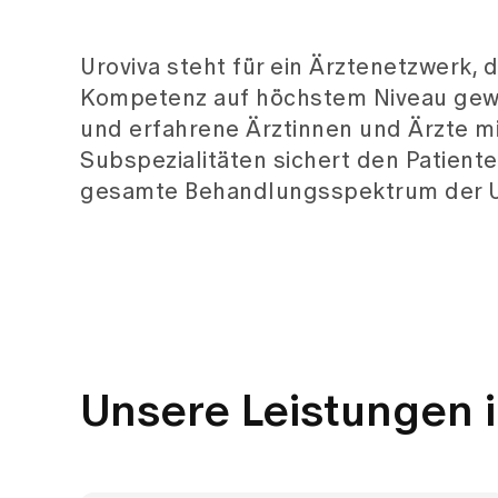
Unsere Leistungen i
Prostatakrebs
(Prostatakarzinom)
Prostatavergrösserung Urolift