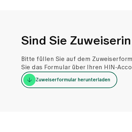
Leitung und Organis
Dr. med. Alexej C
Belegarzt, Uroviva – U
Uroviva – Urologie Spi
Trichtenhauserstrass