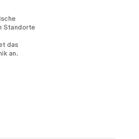
TUR-Prostata bei
Prostatavergrösserung
Unterbindung (Vasektomie)