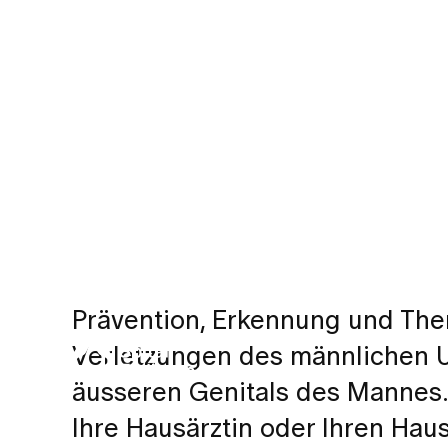
Prävention, Erkennung und The
Verletzungen des männlichen 
äusseren Genitals des Mannes.
Ihre Hausärztin oder Ihren Haus
Uroviva steht für ein Ärztenetzwerk, 
Kompetenz auf höchstem Niveau gewä
und erfahrene Ärztinnen und Ärzte m
Subspezialitäten sichert den Patient
gesamte Behandlungsspektrum der Ur