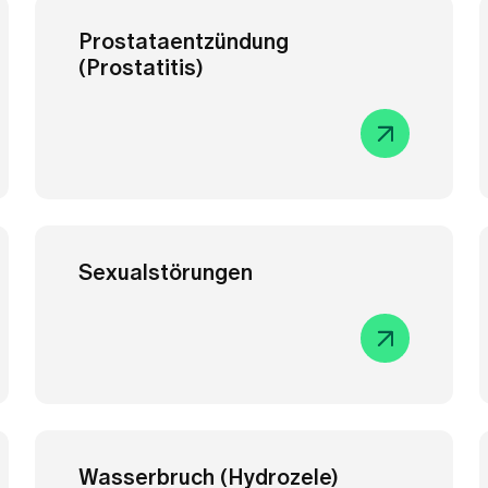
Wasserbruch (Hydrozele)
Harnleiterspiegelung
(Ureteroskopie, URS)