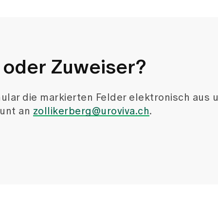
ation der Urologie
hyhrai
rologie Spital Zollikerberg
tal Zollikerberg
e 20