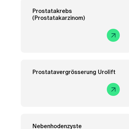
Nebenhodenzyste
(Spermatozele)
Harnröhrenkarunkel-Abtragung
(Urethralkarunkel)