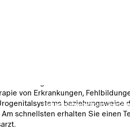
rapie von Erkrankungen, Fehlbildung
Urogenitalsystems beziehungsweise 
 Am schnellsten erhalten Sie einen T
arzt.
das dank Spezialisierung auf Urologie medizi
hrleistet. Die Vernetzung der verschiedene
it jeweils urologischen Schwerpunkten und
en die bestmögliche Behandlung. Uroviva biet
ologie unter Verwendung modernster Techn