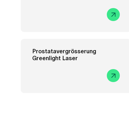
Sind Sie Zuweiseri
Bitte füllen Sie auf dem Zuweiserfor
Sie das Formular über Ihren HIN-Acc
Zuweiserformular herunterladen