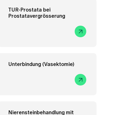
Nierensteinbehandlung mit
direkter Nierenspiegelung
Inkontinenz (unwillkürlicher
Urinverlust)