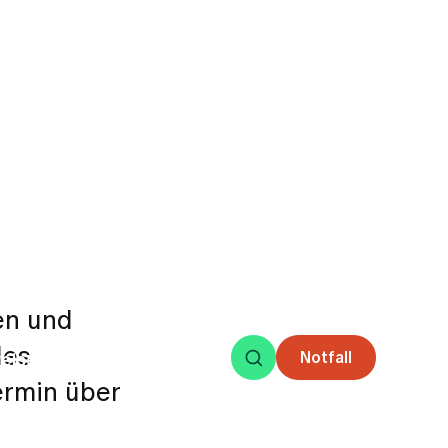
en und
des
ermin über
nische
n Standorte
et das
ik an.