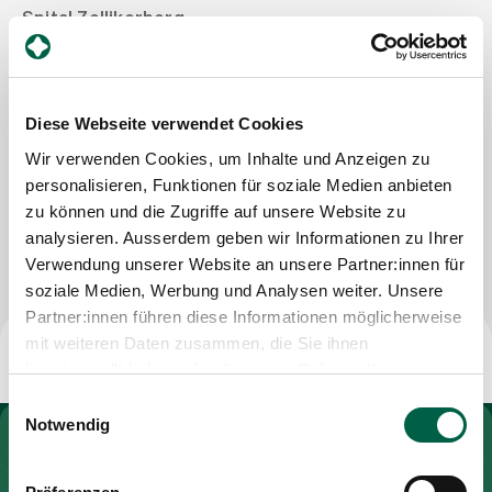
Spital Zollikerberg
Departement für Frauen-, Kinder- und Geburtsmedizin
Zuweisende
Frauenklinik
Trichtenhauserstrasse 20
8125 Zollikerberg
Diese Webseite verwendet Cookies
Events
Mail
sylvia.boehler@spitalzollikerberg.ch
Wir verwenden Cookies, um Inhalte und Anzeigen zu
personalisieren, Funktionen für soziale Medien anbieten
Über uns
zu können und die Zugriffe auf unsere Website zu
Nachricht schreiben
analysieren. Ausserdem geben wir Informationen zu Ihrer
Verwendung unserer Website an unsere Partner:innen für
soziale Medien, Werbung und Analysen weiter. Unsere
Aktuelles
Partner:innen führen diese Informationen möglicherweise
mit weiteren Daten zusammen, die Sie ihnen
Jobs & Karriere
bereitgestellt haben oder die sie im Rahmen Ihrer
Nutzung der Dienste gesammelt haben.
Einwilligungsauswahl
Notwendig
Kontakt
Zur Gesundheitswelt Zollikerberg
Babygalerie
Blog