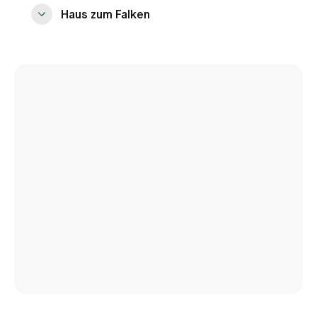
Haus zum Falken
Montag bis Freitag:
9.00 – 12.00 Uhr
13.00 – 16.00 Uhr
Plastische Chirurgie Zürich
Kreuzbühlstrasse 1-3
8008 Zürich
Tel
+41 44 397 38 60
Mail
plast.chir@spitalzollikerberg.ch