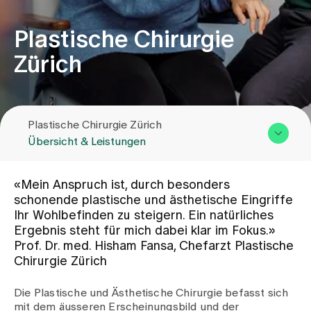
Plastische Chirurgie
Zuweisende
Zürich
Events
Plastische Chirurgie Zürich
Über uns
Übersicht & Leistungen
Übersicht & Leistungen
Aktuelles
«Mein Anspruch ist, durch besonders
Team
schonende plastische und ästhetische Eingriffe
Ihr Wohlbefinden zu steigern. Ein natürliches
Zuweisende
Jobs & Karriere
Ergebnis steht für mich dabei klar im Fokus.»
Kontakt
Prof. Dr. med. Hisham Fansa, Chefarzt Plastische
Chirurgie Zürich
Kontakt
Babygalerie
Die Plastische und Ästhetische Chirurgie befasst sich
Blog
mit dem äusseren Erscheinungsbild und der