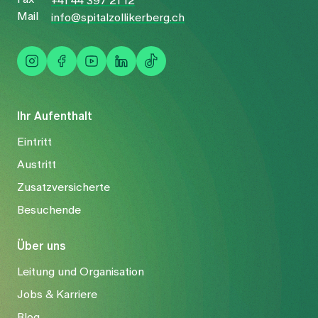
+41 44 397 21 12
Mail
info@spitalzollikerberg.ch
Ihr Aufenthalt
Eintritt
Austritt
Zusatzversicherte
Besuchende
Über uns
Leitung und Organisation
Jobs & Karriere
Blog