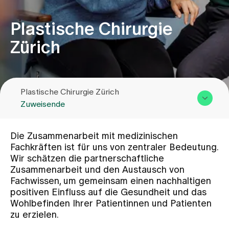
Plastische Chirurgie
Zuweisende
Zürich
Events
Plastische Chirurgie Zürich
Über uns
Zuweisende
Übersicht & Leistungen
Aktuelles
Die Zusammenarbeit mit medizinischen
Team
Fachkräften ist für uns von zentraler Bedeutung.
Wir schätzen die partnerschaftliche
Zuweisende
Jobs & Karriere
Zusammenarbeit und den Austausch von
Kontakt
Fachwissen, um gemeinsam einen nachhaltigen
positiven Einfluss auf die Gesundheit und das
Kontakt
Wohlbefinden Ihrer Patientinnen und Patienten
Babygalerie
zu erzielen.
Blog