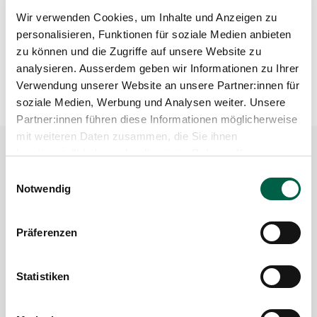
stärksten.
Wir verwenden Cookies, um Inhalte und Anzeigen zu
Schützen Sie sich vor schädlichen Sonnenstrahlen
personalisieren, Funktionen für soziale Medien anbieten
mit einem Breitband-Sonnenschutzmittel.
Vergessen Sie nicht Ohren, Hände, kahle Stellen,
zu können und die Zugriffe auf unsere Website zu
Rücken, Nacken oder Hautpartien unter Trägern.
analysieren. Ausserdem geben wir Informationen zu Ihrer
Schatten, Kleidung, Hüte und Sonnenbrillen bieten
Verwendung unserer Website an unsere Partner:innen für
zusätzlichen Schutz.
soziale Medien, Werbung und Analysen weiter. Unsere
Partner:innen führen diese Informationen möglicherweise
mit weiteren Daten zusammen, die Sie ihnen
bereitgestellt haben oder die sie im Rahmen Ihrer
Nutzung der Dienste gesammelt haben.
Einwilligungsauswahl
Notwendig
Präferenzen
Statistiken