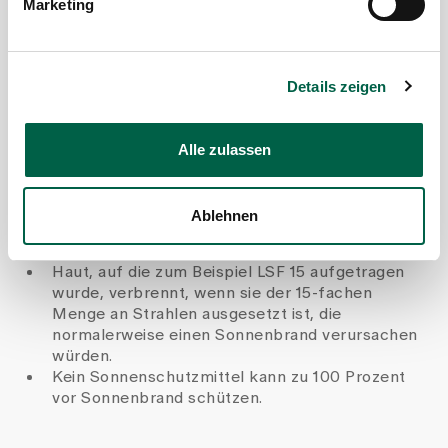
Marketing
Details zeigen
Über Sonnenschutzfaktor (LSF)
Alle zulassen
Der Schutz, den ein Sonnenschutzmittel bietet,
ist von Person zu Person unterschiedlich. Er
Ablehnen
hängt vom Hauttyp, der Zeit, die man in der
Sonne verbringt, und der Tageszeit ab.
Haut, auf die zum Beispiel LSF 15 aufgetragen
wurde, verbrennt, wenn sie der 15-fachen
Menge an Strahlen ausgesetzt ist, die
normalerweise einen Sonnenbrand verursachen
würden.
Kein Sonnenschutzmittel kann zu 100 Prozent
vor Sonnenbrand schützen.