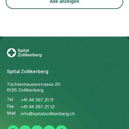
interdisziplinäre Zusammenarbeit weiter zu
Alle anzeigen
stärken und Patientinnen und Patienten eine
moderne, gut erreichbare ambulante Versorgung
zu bieten. Drei Monate nach dem Start ziehen die
Verantwortlichen eine erste Bilanz.
Zur Gesundheitswelt Zollikerberg
Spital Zollikerberg
Trichtenhauserstrasse 20
8125 Zollikerberg
Tel
+41 44 397 21 11
Fax
+41 44 397 21 12
Mail
info@spitalzollikerberg.ch