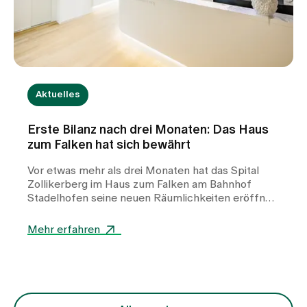
Aktuelles
Erste Bilanz nach drei Monaten: Das Haus
zum Falken hat sich bewährt
Vor etwas mehr als drei Monaten hat das Spital
Zollikerberg im Haus zum Falken am Bahnhof
Stadelhofen seine neuen Räumlichkeiten eröffnet.
Seither arbeiten die Frauen-Permanence Zürich,
die Plastische Chirurgie Zürich sowie das
Mehr erfahren
Brustzentrum Zollikerberg unter einem Dach – in
einem von Santiago Calatrava entwickelten
Gebäude mitten in der Stadt Zürich. Ziel des neuen
Standorts war es, etablierte medizinische
Angebote räumlich zusammenzuführen, die