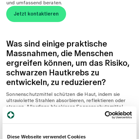
und umfassend beraten.
Jetzt kontaktieren
Was sind einige praktische
Massnahmen, die Menschen
ergreifen können, um das Risiko,
schwarzen Hautkrebs zu
entwickeln, zu reduzieren?
Sonnenschutzmittel schützen die Haut, indem sie
ultraviolette Strahlen absorbieren, reflektieren oder
streuen. Allerdings blockieren Sonnenschutzmittel
nicht alle ultravioletten Strahlen.
Meiden Sie die Sonne zwischen 10 und 16 Uhr,
denn in dieser Zeit ist die Sonneneinstrahlung am
Diese Webseite verwendet Cookies