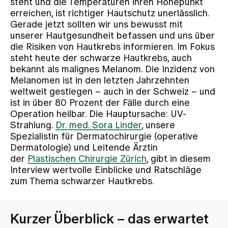
steht und die Temperaturen ihren Höhepunkt
erreichen, ist richtiger Hautschutz unerlässlich.
Gerade jetzt sollten wir uns bewusst mit
Zuweisende
unserer Hautgesundheit befassen und uns über
die Risiken von Hautkrebs informieren. Im Fokus
steht heute der schwarze Hautkrebs, auch
Events
bekannt als malignes Melanom. Die Inzidenz von
Melanomen ist in den letzten Jahrzehnten
weltweit gestiegen – auch in der Schweiz – und
Über uns
ist in über 80 Prozent der Fälle durch eine
Operation heilbar. Die Hauptursache: UV-
Strahlung.
Dr. med. Sora Linder
, unsere
Aktuelles
Spezialistin für Dermatochirurgie (operative
Dermatologie) und Leitende Ärztin
der
Plastischen Chirurgie Zürich
, gibt in diesem
Jobs & Karriere
Interview wertvolle Einblicke und Ratschläge
zum Thema schwarzer Hautkrebs.
Kontakt
Babygalerie
Kurzer Überblick – das erwartet
Blog