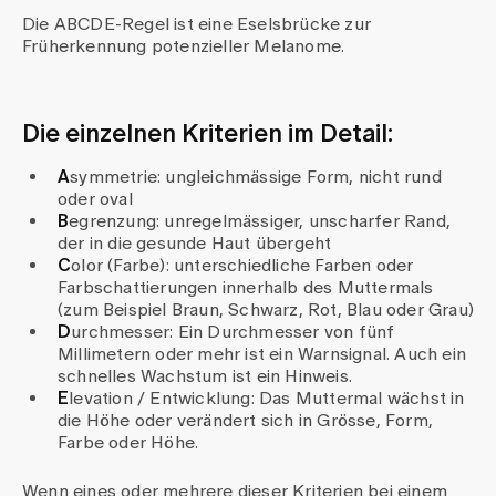
Die ABCDE-Regel ist eine Eselsbrücke zur
Früherkennung potenzieller Melanome.
Die einzelnen Kriterien im Detail:
A
symmetrie: ungleichmässige Form, nicht rund
oder oval
B
egrenzung: unregelmässiger, unscharfer Rand,
der in die gesunde Haut übergeht
C
olor (Farbe): unterschiedliche Farben oder
Farbschattierungen innerhalb des Muttermals
(zum Beispiel Braun, Schwarz, Rot, Blau oder Grau)
D
urchmesser: Ein Durchmesser von fünf
Millimetern oder mehr ist ein Warnsignal. Auch ein
schnelles Wachstum ist ein Hinweis.
E
levation / Entwicklung: Das Muttermal wächst in
die Höhe oder verändert sich in Grösse, Form,
Farbe oder Höhe.
Wenn eines oder mehrere dieser Kriterien bei einem