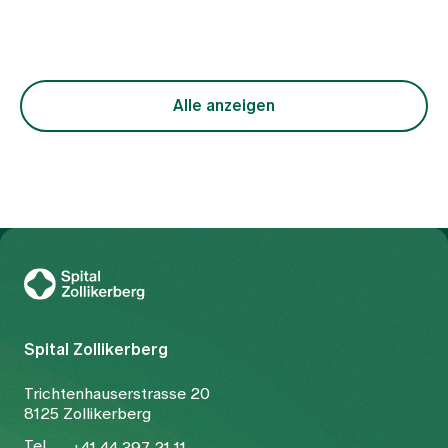
am Spital Zollikerberg betrachten wir
Periodenschmerzen nicht als ein einheitliches
Krankheitsbild, sondern als Ausdruck
unterschiedlicher funktioneller Ungleichgewichte
im Körper. Im Zentrum steht dabei die Frage,
warum der freie Fluss von Qi (Lebensenergie) und
Alle anzeigen
Blut gestört ist. Die Behandlung richtet sich
entsprechend nicht nur auf das Symptom
Schmerz, sondern auf die zugrunde liegende
Konstellation.
Zur Gesundheitswelt Zollikerberg
Spital Zollikerberg
Trichtenhauserstrasse 20
8125 Zollikerberg
Tel