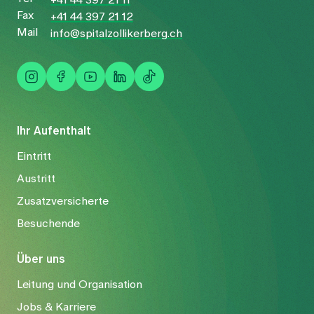
+41 44 397 21 11
Fax
+41 44 397 21 12
Mail
info@spitalzollikerberg.ch
Ihr Aufenthalt
Eintritt
Austritt
Zusatzversicherte
Besuchende
Über uns
Leitung und Organisation
Jobs & Karriere