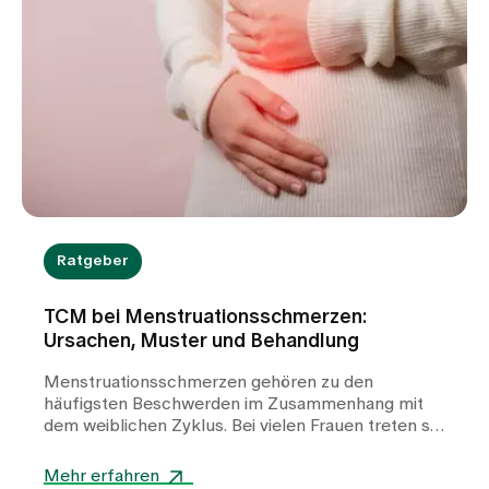
Ratgeber
TCM bei Menstruationsschmerzen:
Ursachen, Muster und Behandlung
Menstruationsschmerzen gehören zu den
häufigsten Beschwerden im Zusammenhang mit
dem weiblichen Zyklus. Bei vielen Frauen treten sie
wiederkehrend auf und können die Lebensqualität
deutlich beeinträchtigen. In unserer TCM-Praxis
Mehr erfahren