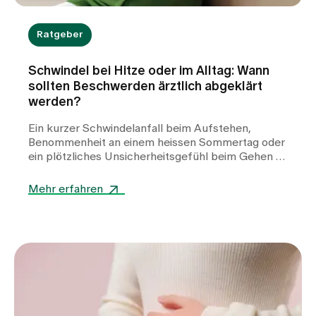
Ratgeber
Schwindel bei Hitze oder im Alltag: Wann
sollten Beschwerden ärztlich abgeklärt
werden?
Ein kurzer Schwindelanfall beim Aufstehen,
Benommenheit an einem heissen Sommertag oder
ein plötzliches Unsicherheitsgefühl beim Gehen –
Schwindel kann viele Gesichter haben und
Betroffene häufig verunsichern. Während Hitze
Mehr erfahren
oder Flüssigkeitsmangel oft harmlose Auslöser
sind, können auch Herz-Kreislauf-Erkrankungen,
Stoffwechselstörungen oder andere internistische
Ursachen dahinterstecken. Erfahren Sie, wann
Schwindel harmlos ist, welche Warnzeichen Sie
ernst nehmen sollten und wie wir Sie bei der
Abklärung unterstützen.