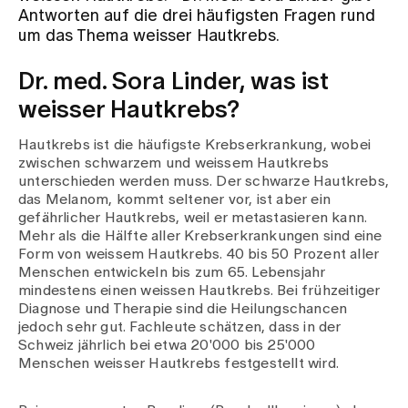
Antworten auf die drei häufigsten Fragen rund
um das Thema weisser Hautkrebs.
Zuweisende
Dr. med. Sora Linder, was ist
weisser Hautkrebs?
Events
Hautkrebs ist die häufigste Krebserkrankung, wobei
zwischen schwarzem und weissem Hautkrebs
Über uns
unterschieden werden muss. Der schwarze Hautkrebs,
das Melanom, kommt seltener vor, ist aber ein
gefährlicher Hautkrebs, weil er metastasieren kann.
Mehr als die Hälfte aller Krebserkrankungen sind eine
Aktuelles
Form von weissem Hautkrebs. 40 bis 50 Prozent aller
Menschen entwickeln bis zum 65. Lebensjahr
mindestens einen weissen Hautkrebs. Bei frühzeitiger
Jobs & Karriere
Diagnose und Therapie sind die Heilungschancen
jedoch sehr gut. Fachleute schätzen, dass in der
Schweiz jährlich bei etwa 20'000 bis 25'000
Kontakt
Menschen weisser Hautkrebs festgestellt wird.
Babygalerie
Blog