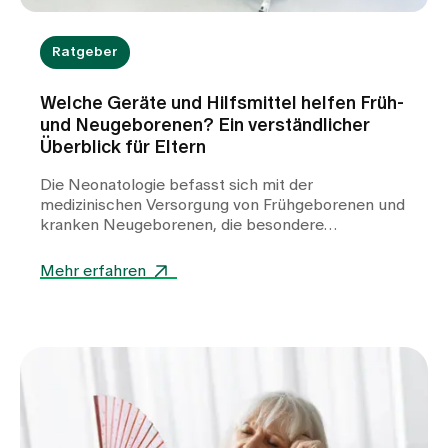
Ratgeber
Welche Geräte und Hilfsmittel helfen Früh-
und Neugeborenen? Ein verständlicher
Überblick für Eltern
Die Neonatologie befasst sich mit der
medizinischen Versorgung von Frühgeborenen und
kranken Neugeborenen, die besondere
Unterstützung benötigen. In der Klinik für
Neonatologie am Spital Zollikerberg werden
Mehr erfahren
Frühgeborene ab der 32. Schwangerschaftswoche
(SSW) betreut. Dabei kommen zahlreiche
spezialisierte Geräte zum Einsatz. Sie helfen,
lebenswichtige Funktionen zu stabilisieren, die
Entwicklung zu unterstützen und den kleinen
Patientinnen und Patienten einen bestmöglichen
Start ins Leben zu ermöglichen.