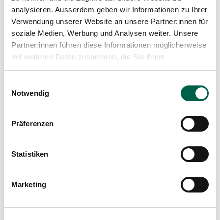
analysieren. Ausserdem geben wir Informationen zu Ihrer
sicherzustellen, hat Frau Dr. L. Aloji, ebenfalls
Unfallchirurgin mit grosser Freude an der
Verwendung unserer Website an unsere Partner:innen für
Handchirurgie, unser Kaderteam verstärkt. Gemeinsam
soziale Medien, Werbung und Analysen weiter. Unsere
engagieren wir uns für alle Patientinnen und Patienten
Partner:innen führen diese Informationen möglicherweise
mit Handbeschwerden.
mit weiteren Daten zusammen, die Sie ihnen
bereitgestellt haben oder die sie im Rahmen Ihrer
Nutzung der Dienste gesammelt haben.
Einwilligungsauswahl
Notwendig
Präferenzen
Statistiken
Marketing