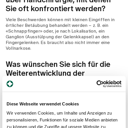
Sie oft konfrontiert werden?
Viele Beschwerden können mit kleinen Eingriffen in
örtlicher Betäubung behandelt werden – z. B. ein
«Schnappfinger» oder, je nach Lokalisation, ein
Ganglion (Ausstülpung der Gelenkkapsel) an den
Fingergelenken. Es braucht also nicht immer eine
Vollnarkose.
Was wünschen Sie sich für die
Weiterentwicklung der
Handchirurgie am Spital
Zollikerberg in den nächsten
Jahren?
Diese Webseite verwendet Cookies
Ich behandle nun seit über 20 Jahren Patientinnen und
Wir verwenden Cookies, um Inhalte und Anzeigen zu
Patienten mit Beschwerden oder Verletzungen der
personalisieren, Funktionen für soziale Medien anbieten
Hand. Um auch in Zukunft – oder etwa bei
zu können und die Zugriffe auf unsere Website zu
Abwesenheiten – das Angebot am Spital Zollikerberg