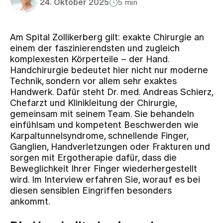
24. Oktober 2025
5 min
Zuweisende
Am Spital Zollikerberg gilt: exakte Chirurgie an
einem der faszinierendsten und zugleich
Events
komplexesten Körperteile – der Hand.
Handchirurgie bedeutet hier nicht nur moderne
Technik, sondern vor allem sehr exaktes
Über uns
Handwerk. Dafür steht Dr. med. Andreas Schierz,
Chefarzt und Klinikleitung der Chirurgie,
gemeinsam mit seinem Team. Sie behandeln
einfühlsam und kompetent Beschwerden wie
Aktuelles
Karpaltunnelsyndrome, schnellende Finger,
Ganglien, Handverletzungen oder Frakturen und
sorgen mit Ergotherapie dafür, dass die
Jobs & Karriere
Beweglichkeit Ihrer Finger wiederhergestellt
wird. Im Interview erfahren Sie, worauf es bei
diesen sensiblen Eingriffen besonders
Kontakt
ankommt.
Babygalerie
Blog