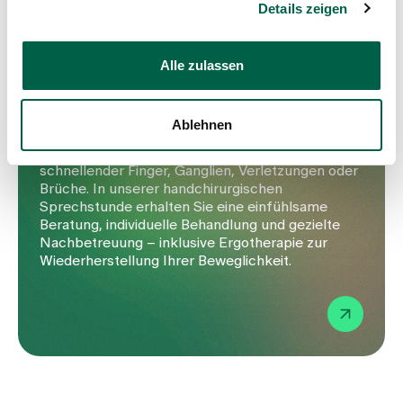
Details zeigen
Wir sind für Sie da
Alle zulassen
Handchirurgie mit Vertrauen und
Expertise
Ablehnen
Eingriffe an der Hand erfordern höchste Präzision
und feinste Chirurgie. Ob Karpaltunnelsyndrom,
schnellender Finger, Ganglien, Verletzungen oder
Brüche. In unserer handchirurgischen
Sprechstunde erhalten Sie eine einfühlsame
Beratung, individuelle Behandlung und gezielte
Nachbetreuung – inklusive Ergotherapie zur
Wiederherstellung Ihrer Beweglichkeit.