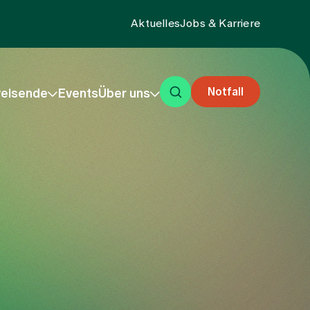
Aktuelles
Jobs & Karriere
Notfall
eisende
Events
Über uns