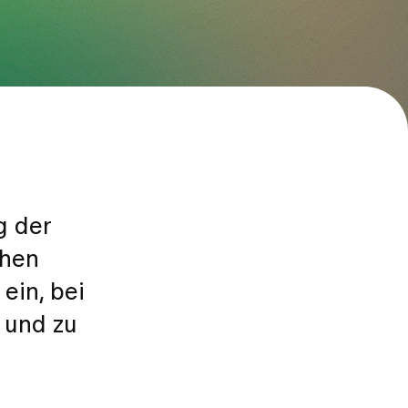
g der
chen
ein, bei
 und zu