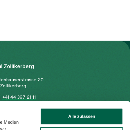
al Zollikerberg
tenhauserstrasse 20
Zollikerberg
+41 44 397 21 11
+41 44 397 21 12
info@spitalzollikerberg.ch
Alle zulassen
le Medien
wir