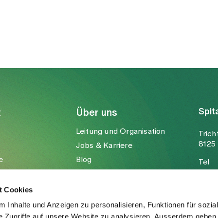
Spit
t
Über uns
Leitung und Organisation
Trich
8125 
Jobs & Karriere
e
Blog
Tel
Medien
Fax
Mail
t Cookies
 Inhalte und Anzeigen zu personalisieren, Funktionen für sozia
e Zugriffe auf unsere Website zu analysieren. Ausserdem geben 