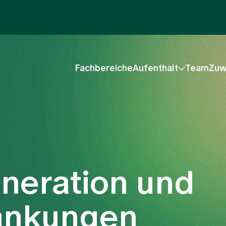
Fachbereiche
Aufenthalt
Team
Zuw
neration und
ankungen