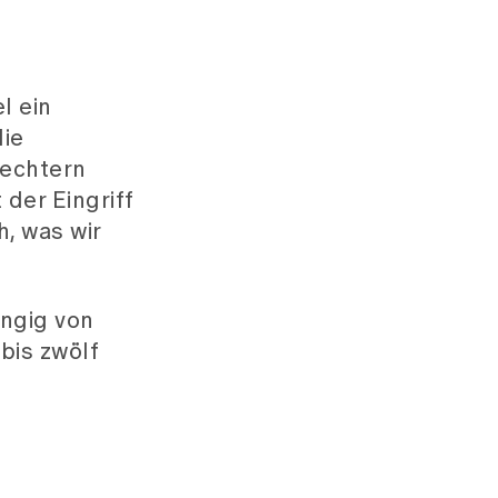
l ein
die
lechtern
 der Eingriff
h, was wir
ngig von
bis zwölf