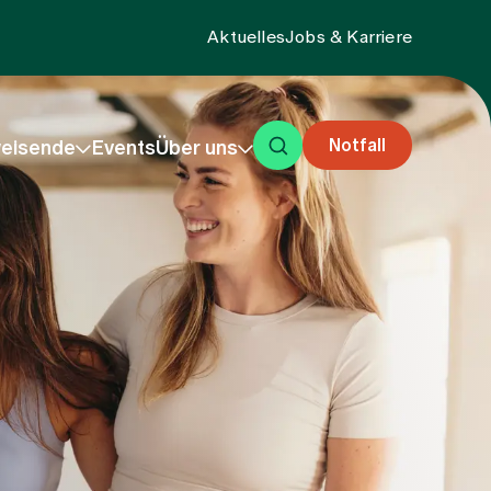
Aktuelles
Jobs & Karriere
Notfall
eisende
Events
Über uns