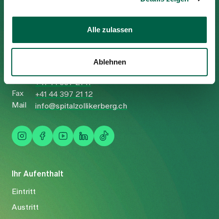
Alle zulassen
Spital Zollikerberg
Trichtenhauserstrasse 20
Ablehnen
8125 Zollikerberg
Tel
+41 44 397 21 11
Fax
+41 44 397 21 12
Mail
info@spitalzollikerberg.ch
Ihr Aufenthalt
Eintritt
Austritt