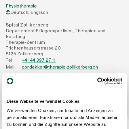
Physiotherapie
Deutsch, Englisch
Zuweisende
Spital Zollikerberg
Departement Pflegeexpertisen, Therapien und
Events
Beratung
Therapie-Zentrum
Trichtenhauserstrasse 20
Über uns
8125 Zollikerberg
Tel
+41 44 397 27 11
Mail
cor.dekker@therapie-zollikerberg.ch
Aktuelles
Nachricht schreiben
Jobs & Karriere
Diese Webseite verwendet Cookies
Wir verwenden Cookies, um Inhalte und Anzeigen zu
Kontakt
personalisieren, Funktionen für soziale Medien anbieten
Babygalerie
zu können und die Zugriffe auf unsere Website zu
Blog