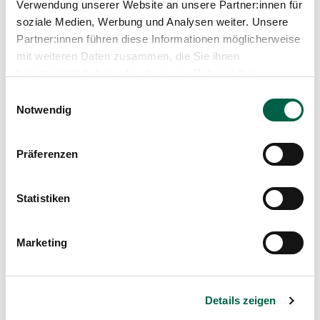
Verwendung unserer Website an unsere Partner:innen für
+41 44 397 27 11
soziale Medien, Werbung und Analysen weiter. Unsere
Partner:innen führen diese Informationen möglicherweise
Mail
mit weiteren Daten zusammen, die Sie ihnen
bereitgestellt haben oder die sie im Rahmen Ihrer
Profil anzeigen
Nutzung der Dienste gesammelt haben.
Einwilligungsauswahl
Notwendig
Präferenzen
Statistiken
Marketing
Nefide Günes
Ergotherapeutin, Therapie-Zentrum
Details zeigen
Spital Zollikerberg
Departement Pflegeexpertisen, Therapien und Beratung