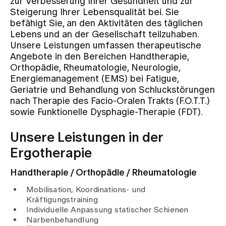
zur Verbesserung Ihrer Gesundheit und zur
Steigerung Ihrer Lebensqualität bei. Sie
befähigt Sie, an den Aktivitäten des täglichen
Zuweisende
Lebens und an der Gesellschaft teilzuhaben.
Unsere Leistungen umfassen therapeutische
Angebote in den Bereichen Handtherapie,
Events
Orthopädie, Rheumatologie, Neurologie,
Energiemanagement (EMS) bei Fatigue,
Geriatrie und Behandlung von Schluckstörungen
Über uns
nach Therapie des Facio-Oralen Trakts (F.O.T.T.)
sowie Funktionelle Dysphagie-Therapie (FDT).
Aktuelles
Unsere Leistungen in der
Ergotherapie
Jobs & Karriere
Handtherapie / Orthopädie / Rheumatologie
Mobilisation, Koordinations- und
Kontakt
Kräftigungstraining
Babygalerie
Individuelle Anpassung statischer Schienen
Blog
Narbenbehandlung