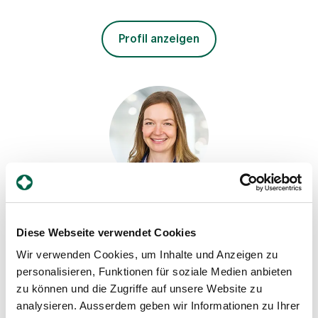
Profil anzeigen
Anja Fuchs
Ergotherapeutin, Therapie-Zentrum
Diese Webseite verwendet Cookies
Spital Zollikerberg
Wir verwenden Cookies, um Inhalte und Anzeigen zu
Departement Pflegeexpertisen, Therapien und Beratung
personalisieren, Funktionen für soziale Medien anbieten
Therapie-Zentrum
zu können und die Zugriffe auf unsere Website zu
Trichtenhauserstrasse 20
analysieren. Ausserdem geben wir Informationen zu Ihrer
8125 Zollikerberg