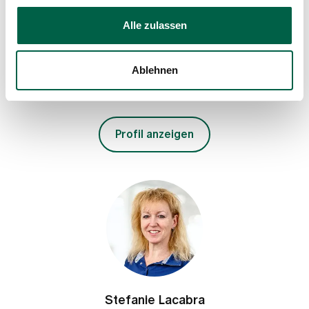
Therapie-Zentrum
Trichtenhauserstrasse 20
Alle zulassen
8125 Zollikerberg
+41 44 397 27 11
Ablehnen
Mail
Profil anzeigen
Stefanie Lacabra