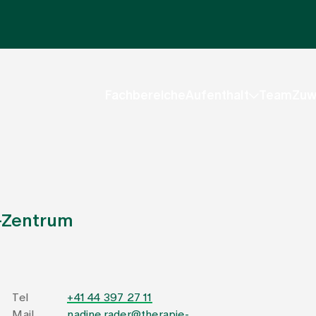
Fachbereiche
Aufenthalt
Team
Zuw
e-Zentrum
Tel
+41 44 397 27 11
Mail
nadine.rader@therapie-