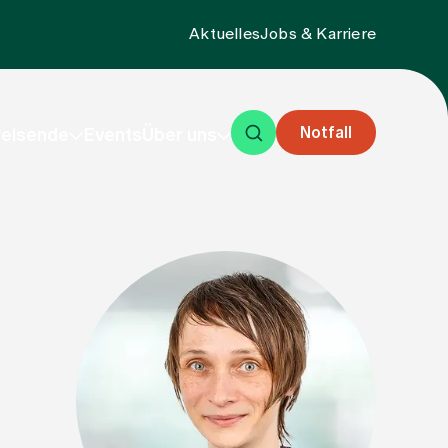
Aktuelles
Jobs & Karriere
Notfall
eisende
Events
Über uns