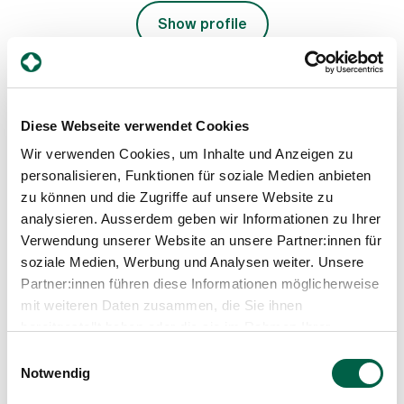
Show profile
Diese Webseite verwendet Cookies
Wir verwenden Cookies, um Inhalte und Anzeigen zu
personalisieren, Funktionen für soziale Medien anbieten
zu können und die Zugriffe auf unsere Website zu
analysieren. Ausserdem geben wir Informationen zu Ihrer
Verwendung unserer Website an unsere Partner:innen für
Dr. med. Karin Lindauer
Senior physician mbF, Gynaecological clinic
soziale Medien, Werbung und Analysen weiter. Unsere
Partner:innen führen diese Informationen möglicherweise
Spital Zollikerberg
mit weiteren Daten zusammen, die Sie ihnen
Departement für Frauen-, Kinder- und Geburtsmedizin
bereitgestellt haben oder die sie im Rahmen Ihrer
Frauenklinik
Trichtenhauserstrasse 20
Nutzung der Dienste gesammelt haben.
Einwilligungsauswahl
8125 Zollikerberg
Notwendig
+41 44 397 25 25