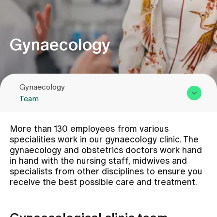
Assigning
Gynaecology
Events
Gynaecology
About us
Team
Overview & Services
Latest news
More than 130 employees from various
Team
specialities work in our gynaecology clinic. The
gynaecology and obstetrics doctors work hand
Assigning
Jobs & Career
in hand with the nursing staff, midwives and
Contact us
specialists from other disciplines to ensure you
receive the best possible care and treatment.
Contact us
Baby gallery
Blog