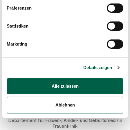
Präferenzen
Mail
Statistiken
Show profile
Marketing
Details zeigen
Alle zulassen
Angelika Maria Rüsch-Soergel
Senior physician mbF, Gynaecological clinic
Ablehnen
Spital Zollikerberg
Departement für Frauen-, Kinder- und Geburtsmedizin
Frauenklinik