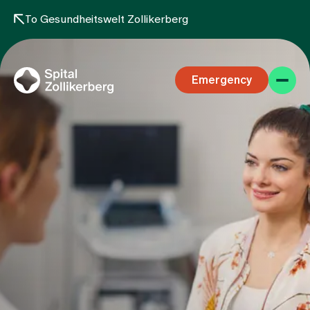
To Gesundheitswelt Zollikerberg
Emergency
Specialist areas
Stay
Team