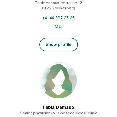
Trichtenhauserstrasse 12
8125 Zollikerberg
+41 44 397 25 25
Mail
Show profile
Fabia Damaso
Senior physician i.V., Gynaecological clinic