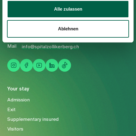
Spital Zollikerberg
Alle zulassen
Trichtenhauserstrasse 20
8125 Zollikerberg
Ablehnen
Tel
+41 44 397 21 11
Fax
+41 44 397 21 12
Mail
info@spitalzollikerberg.ch
Your stay
Admission
Exit
Supplementary insured
Visitors