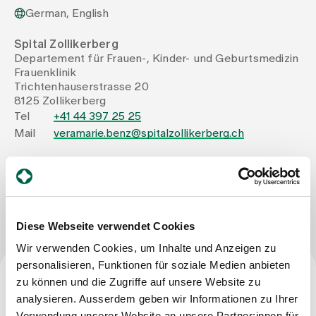
German, English
Assigning
Spital Zollikerberg
Departement für Frauen-, Kinder- und Geburtsmedizin
Frauenklinik
Events
Trichtenhauserstrasse 20
8125 Zollikerberg
Tel
+41 44 397 25 25
About us
Mail
veramarie.benz@spitalzollikerberg.ch
Latest news
Write Message
Diese Webseite verwendet Cookies
Jobs & Career
Wir verwenden Cookies, um Inhalte und Anzeigen zu
personalisieren, Funktionen für soziale Medien anbieten
Contact us
zu können und die Zugriffe auf unsere Website zu
Baby gallery
Occupation
analysieren. Ausserdem geben wir Informationen zu Ihrer
Blog
Verwendung unserer Website an unsere Partner:innen für