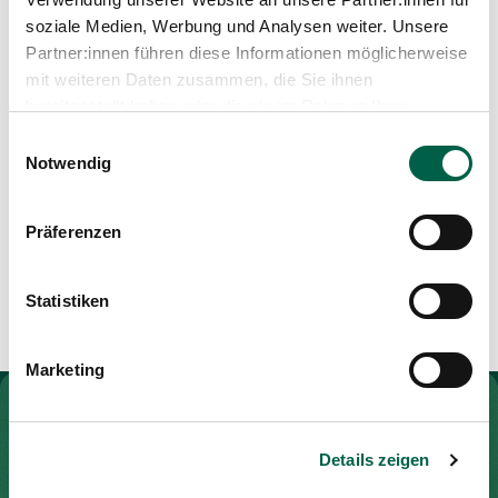
Media
Qualified Nurse (HF)
soziale Medien, Werbung und Analysen weiter. Unsere
Publications
Partner:innen führen diese Informationen möglicherweise
mit weiteren Daten zusammen, die Sie ihnen
Blog article
bereitgestellt haben oder die sie im Rahmen Ihrer
Nutzung der Dienste gesammelt haben.
Einwilligungsauswahl
Notwendig
Präferenzen
Show all
Statistiken
Marketing
To Gesundheitswelt Zollikerberg
Details zeigen