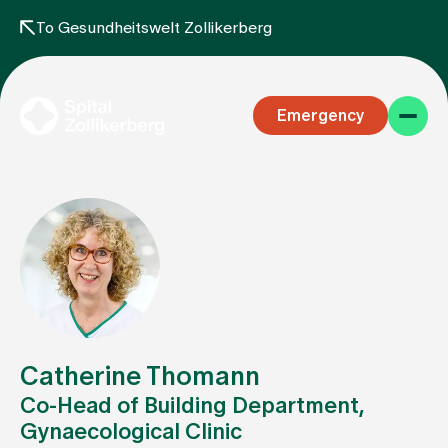
To Gesundheitswelt Zollikerberg
Emergency
Specialist areas
Stay
Catherine Thomann
Co-Head of Building Department,
Gynaecological Clinic
Team