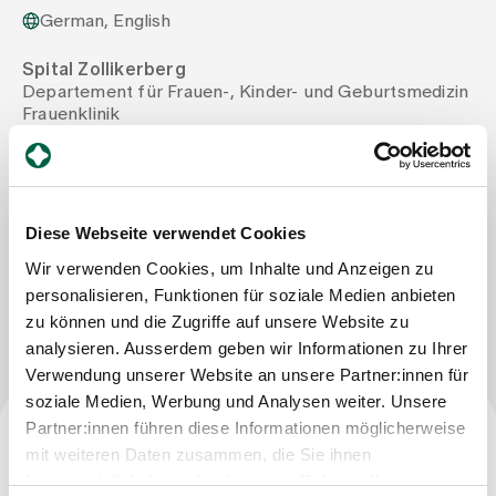
German, English
Assigning
Spital Zollikerberg
Departement für Frauen-, Kinder- und Geburtsmedizin
Frauenklinik
Events
Trichtenhauserstrasse 20
8125 Zollikerberg
Tel
+41 44 397 27 73
About us
Mail
catherine.thomann@spitalzollikerberg.ch
Diese Webseite verwendet Cookies
Wir verwenden Cookies, um Inhalte und Anzeigen zu
Latest news
personalisieren, Funktionen für soziale Medien anbieten
Write Message
zu können und die Zugriffe auf unsere Website zu
analysieren. Ausserdem geben wir Informationen zu Ihrer
Jobs & Career
Verwendung unserer Website an unsere Partner:innen für
soziale Medien, Werbung und Analysen weiter. Unsere
Partner:innen führen diese Informationen möglicherweise
Contact us
mit weiteren Daten zusammen, die Sie ihnen
Baby gallery
Profession
Blog
bereitgestellt haben oder die sie im Rahmen Ihrer