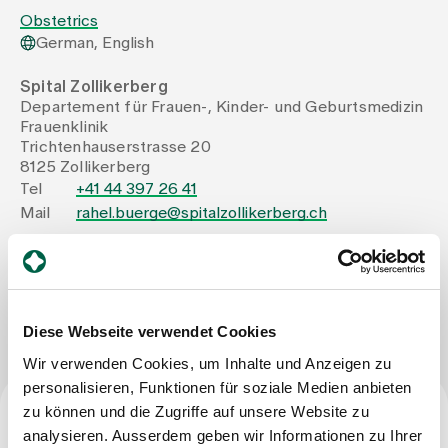
Obstetrics
German, English
Assigning
Spital Zollikerberg
Departement für Frauen-, Kinder- und Geburtsmedizin
Events
Frauenklinik
Trichtenhauserstrasse 20
8125 Zollikerberg
About us
Tel
+41 44 397 26 41
Mail
rahel.buerge@spitalzollikerberg.ch
Latest news
Write Message
Jobs & Career
Diese Webseite verwendet Cookies
Wir verwenden Cookies, um Inhalte und Anzeigen zu
personalisieren, Funktionen für soziale Medien anbieten
Contact us
zu können und die Zugriffe auf unsere Website zu
Baby gallery
Blog
analysieren. Ausserdem geben wir Informationen zu Ihrer
Profession