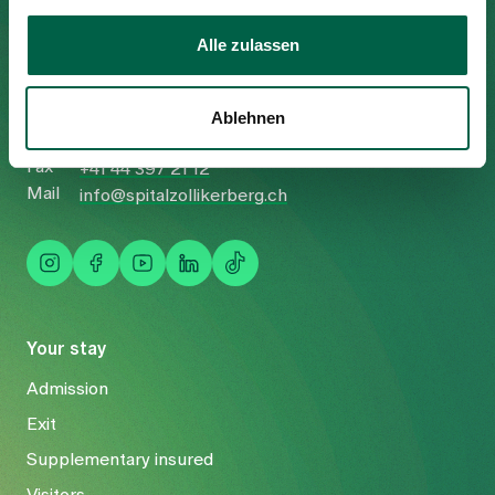
Spital Zollikerberg
Alle zulassen
Trichtenhauserstrasse 20
8125 Zollikerberg
Ablehnen
Tel
+41 44 397 21 11
Fax
+41 44 397 21 12
Mail
info@spitalzollikerberg.ch
Your stay
Admission
Exit
Supplementary insured