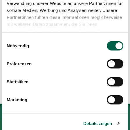
Media
Verwendung unserer Website an unsere Partner:innen für
Publications
Certified midwife FH
soziale Medien, Werbung und Analysen weiter. Unsere
Partner:innen führen diese Informationen möglicherweise
mit weiteren Daten zusammen, die Sie ihnen
bereitgestellt haben oder die sie im Rahmen Ihrer
Training and further education
Nutzung der Dienste gesammelt haben.
Einwilligungsauswahl
Diploma in obstetric acupuncture Zhong Institute
Notwendig
Midwife Bsc
SVEB1
Monitoring care (IMC)
Präferenzen
Certified nursing specialist
Healthcare specialist EFZ
Statistiken
Marketing
To Gesundheitswelt Zollikerberg
Details zeigen