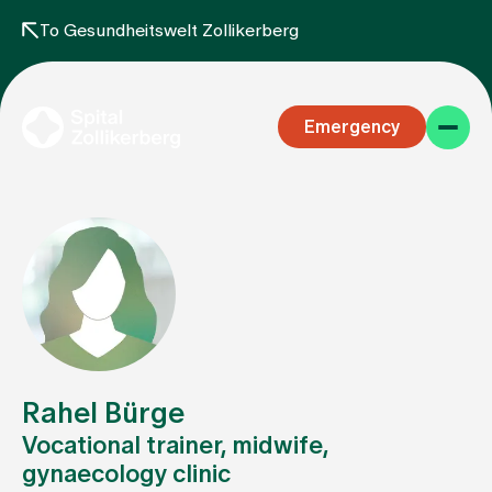
To Gesundheitswelt Zollikerberg
Emergency
Specialist areas
Stay
Rahel Bürge
Vocational trainer, midwife,
gynaecology clinic
Team