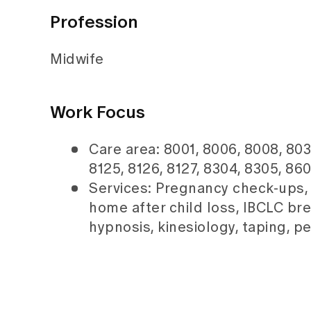
Profession
Midwife
Work Focus
Care area: 8001, 8006, 8008, 8032
8125, 8126, 8127, 8304, 8305, 86
Services: Pregnancy check-ups, 
home after child loss, IBCLC b
hypnosis, kinesiology, taping, pel