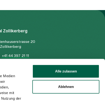
al Zollikerberg
tenhauserstrasse 20
Zollikerberg
+41 44 397 21 11
+41 44 397 21 12
info@spitalzollikerberg.ch
Alle zulassen
le Medien
wir
Ablehnen
edien,
weise mit
r Nutzung der