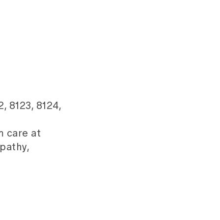
2, 8123, 8124,
m care at
pathy,