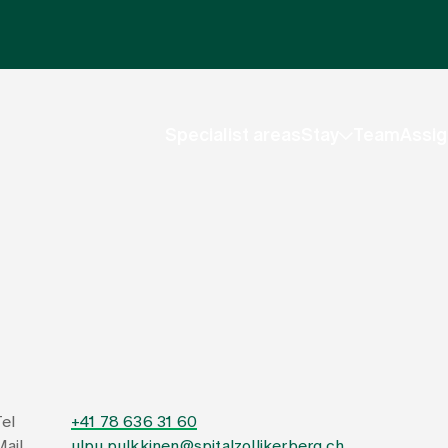
Specialist areas
Stay
Team
Assig
Tel
+41 78 636 31 60
Mail
ulpu.pulkkinen@spitalzollikerberg.ch