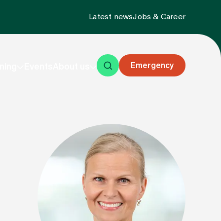
Latest news
Jobs & Career
Emergency
ning
Events
About us