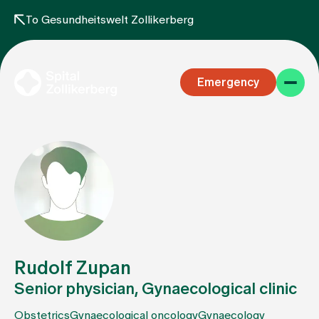
To Gesundheitswelt Zollikerberg
Emergency
Specialist areas
Stay
Rudolf Zupan
Senior physician, Gynaecological clinic
Team
Obstetrics
Gynaecological oncology
Gynaecology