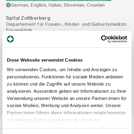
German, English, Italian, Slovenian, Croatian
Assigning
Spital Zollikerberg
Departement für Frauen-, Kinder- und Geburtsmedizin
Frauenklinik
Events
Trichtenhauserstrasse 12
8125 Zollikerberg
Tel
+41 44 397 25 25
About us
Mail
rudolf.zupan@spitalzollikerberg.ch
Diese Webseite verwendet Cookies
Fax
+41 44 397 23 60
Wir verwenden Cookies, um Inhalte und Anzeigen zu
personalisieren, Funktionen für soziale Medien anbieten
Latest news
zu können und die Zugriffe auf unsere Website zu
Write Message
analysieren. Ausserdem geben wir Informationen zu Ihrer
Jobs & Career
Verwendung unserer Website an unsere Partner:innen für
soziale Medien, Werbung und Analysen weiter. Unsere
Partner:innen führen diese Informationen möglicherweise
Contact us
mit weiteren Daten zusammen, die Sie ihnen
Baby gallery
bereitgestellt haben oder die sie im Rahmen Ihrer
Blog
Specialism: Surgical Gynaecology and Obstetrics