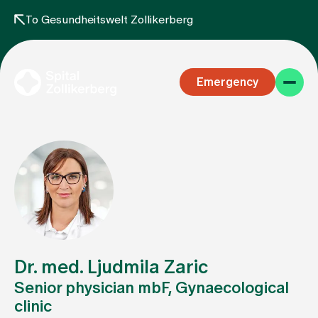
To Gesundheitswelt Zollikerberg
Emergency
Specialist areas
Stay
Dr. med. Ljudmila Zaric
Senior physician mbF, Gynaecological
clinic
Team