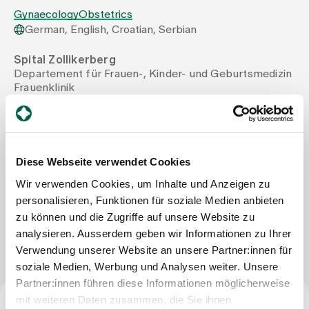
Gynaecology
Obstetrics
German, English, Croatian, Serbian
Assigning
Spital Zollikerberg
Departement für Frauen-, Kinder- und Geburtsmedizin
Events
Frauenklinik
Trichtenhauserstrasse 20
8125 Zollikerberg
About us
Tel
+41 44 397 25 25
Mail
ljudmila.zaric@spitalzollikerberg.ch
Diese Webseite verwendet Cookies
Fax
+41 44 397 23 60
Latest news
Wir verwenden Cookies, um Inhalte und Anzeigen zu
personalisieren, Funktionen für soziale Medien anbieten
zu können und die Zugriffe auf unsere Website zu
Write Message
Jobs & Career
analysieren. Ausserdem geben wir Informationen zu Ihrer
Verwendung unserer Website an unsere Partner:innen für
soziale Medien, Werbung und Analysen weiter. Unsere
Contact us
Partner:innen führen diese Informationen möglicherweise
Baby gallery
Blog
mit weiteren Daten zusammen, die Sie ihnen