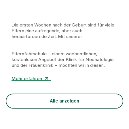
Die ersten Wochen nach der Geburt sind für viele
Eltern eine aufregende, aber auch
herausfordernde Zeit. Mit unserer
Elternfahrschule
– einem wöchentlichen,
kostenlosen Angebot der
Klinik für Neonatologie
und der
Frauenklinik
– möchten wir in dieser
wichtigen Phase wertvolle Unterstützung leisten.
Um Ihnen einen exklusiven Einblick in die Inhalte
Mehr erfahren
und Vorteile der Elternfahrschule zu geben, haben
wir mit Dr. med. Lena Pfender, unserer erfahrenen
Kinderärztin im Team der Elternfahrschule,
gesprochen.
Alle anzeigen