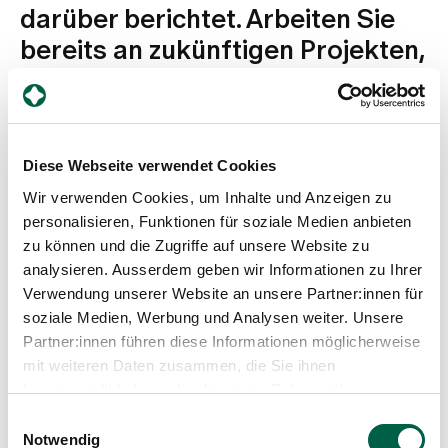
darüber berichtet. Arbeiten Sie
bereits an zukünftigen Projekten,
über die Sie dann gerne in den
Medien lesen würden?
Mein Team und ich arbeiten immer daran, unsere
Diese Webseite verwendet Cookies
Techniken zu verbessern. Viele «Kleinigkeiten» können
einen deutlichen Sprung aus machen. Dabei
Wir verwenden Cookies, um Inhalte und Anzeigen zu
konzentrieren wir uns auf unsere Schwerpunkte. So
personalisieren, Funktionen für soziale Medien anbieten
haben wir eine neue Technik zur Bauchstraffung
zu können und die Zugriffe auf unsere Website zu
eingeführt. Damit brauchen die Patientinnen keine
analysieren. Ausserdem geben wir Informationen zu Ihrer
Drainagen mehr. Gleichzeitig können wir auf die bisher
notwendige Narbe am Nabel verzichten. Auch bei
Verwendung unserer Website an unsere Partner:innen für
Bruststraffungen und Brustverkleinerungen haben wir
soziale Medien, Werbung und Analysen weiter. Unsere
durch eine technische Modifikation die Operationszeit
Partner:innen führen diese Informationen möglicherweise
deutlich reduzieren können, ohne das ästhetische
mit weiteren Daten zusammen, die Sie ihnen
Ergebnis zu beeinträchtigen.
bereitgestellt haben oder die sie im Rahmen Ihrer
Nutzung der Dienste gesammelt haben.
Einwilligungsauswahl
Notwendig