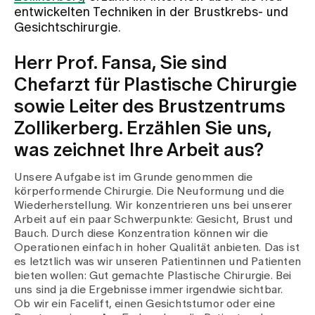
entwickelten Techniken in der Brustkrebs- und
Gesichtschirurgie.
Zuweisende
Herr Prof. Fansa, Sie sind
Chefarzt für Plastische Chirurgie
Events
sowie Leiter des Brustzentrums
Zollikerberg. Erzählen Sie uns,
Über uns
was zeichnet Ihre Arbeit aus?
Unsere Aufgabe ist im Grunde genommen die
Aktuelles
körperformende Chirurgie. Die Neuformung und die
Wiederherstellung. Wir konzentrieren uns bei unserer
Arbeit auf ein paar Schwerpunkte: Gesicht, Brust und
Jobs & Karriere
Bauch. Durch diese Konzentration können wir die
Operationen einfach in hoher Qualität anbieten. Das ist
es letztlich was wir unseren Patientinnen und Patienten
bieten wollen: Gut gemachte Plastische Chirurgie. Bei
Kontakt
uns sind ja die Ergebnisse immer irgendwie sichtbar.
Babygalerie
Ob wir ein Facelift, einen Gesichtstumor oder eine
Blog