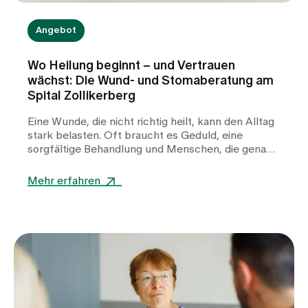
Angebot
Wo Heilung beginnt – und Vertrauen
wächst: Die Wund- und Stomaberatung am
Spital Zollikerberg
Eine Wunde, die nicht richtig heilt, kann den Alltag
stark belasten. Oft braucht es Geduld, eine
sorgfältige Behandlung und Menschen, die genau
hinschauen. Auch ein Stoma bringt für Betroffene
viele Fragen mit sich: Wie gelingt die Versorgung im
Mehr erfahren
Alltag? Worauf muss ich achten? Und an wen kann
ich mich wenden, wenn Unsicherheiten oder
Beschwerden auftreten? In der Wund- und
Stomaberatung des Spitals Zollikerberg begleiten
wir Patientinnen und Patienten mit fachlicher
Kompetenz, moderner Medizin und viel
Einfühlungsvermögen. Unser Ziel ist es, die
Wundheilung bestmöglich zu unterstützen,
Komplikationen vorzubeugen und Betroffene in