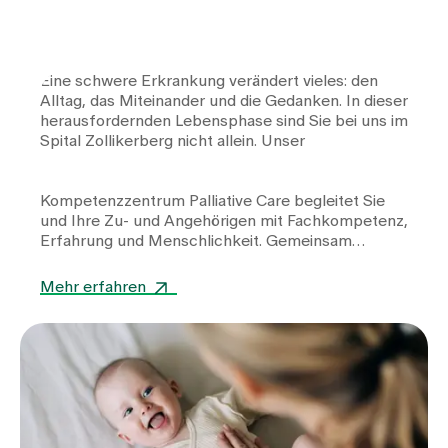
Eine schwere Erkrankung verändert vieles: den
Alltag, das Miteinander und die Gedanken. In dieser
herausfordernden Lebensphase sind Sie bei uns im
Spital Zollikerberg nicht allein. Unser
Kompetenzzentrum Palliative Care
begleitet Sie
und Ihre Zu- und Angehörigen mit Fachkompetenz,
Erfahrung und Menschlichkeit. Gemeinsam
unterstützen wir Sie darin, Tag für Tag
Lebensqualität zu bewahren.
Mehr erfahren