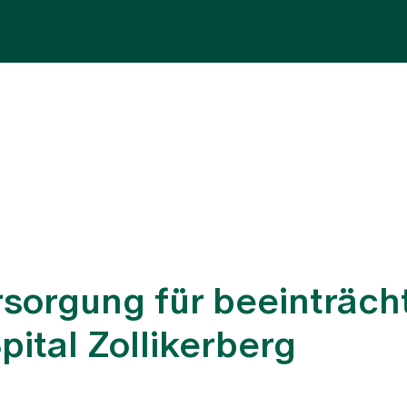
Fachbereiche
Aufenthalt
Team
Zuw
orgung für beeinträcht
ital Zollikerberg