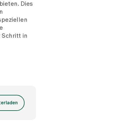
bieten. Dies
n
 speziellen
e
Schritt in
terladen