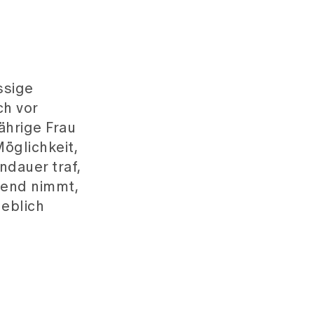
ssige
h vor
ährige Frau
Möglichkeit,
ndauer traf,
ehend nimmt,
heblich