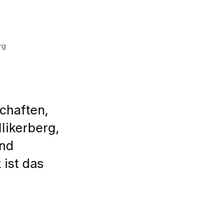
rg
chaften,
likerberg,
und
 ist das