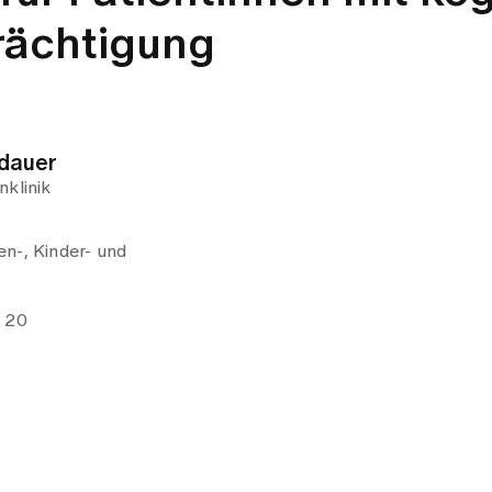
rächtigung
ndauer
nklinik
n-, Kinder- und
e 20