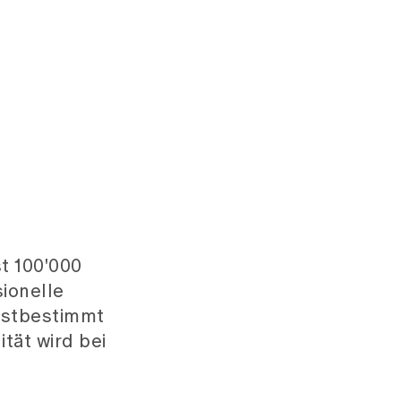
t 100'000
sionelle
lbstbestimmt
tät wird bei