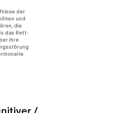
fnisse der
rhöhen und
ören, die
ls das Rett-
ber ihre
ungsstörung
hormonelle
nitiver /