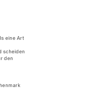
s eine Art
d scheiden
ür den
chenmark