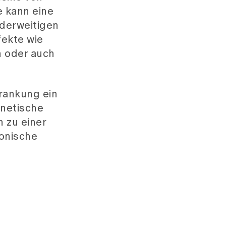
e kann eine
nderweitigen
fekte wie
n oder auch
krankung ein
enetische
 zu einer
ronische