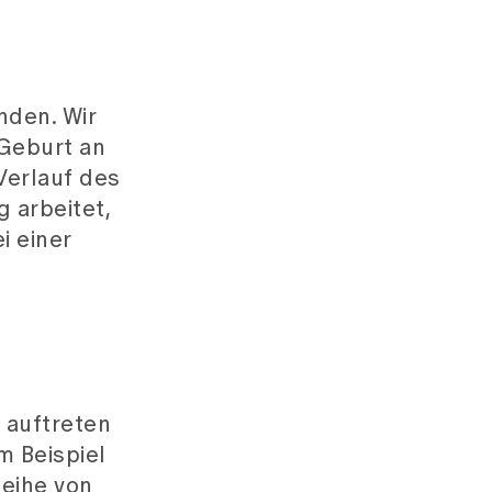
nden. Wir
 Geburt an
Verlauf des
 arbeitet,
i einer
 auftreten
m Beispiel
Reihe von