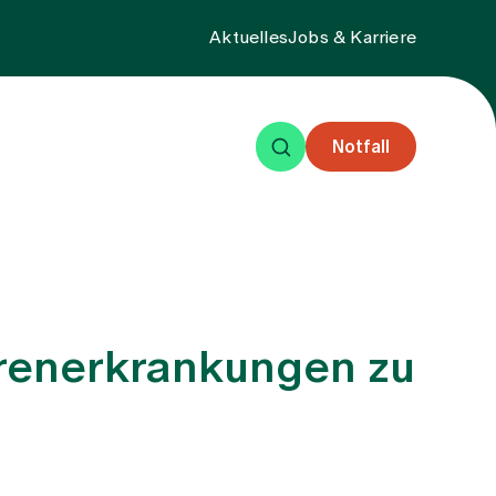
Aktuelles
Jobs & Karriere
Notfall
eisende
Events
Über uns
erenerkrankungen zu