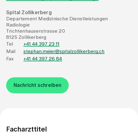
Spital Zollikerberg
Zuweisende
Departement Medizinische Dienstleistungen
Radiologie
Trichtenhauserstrasse 20
Events
8125 Zollikerberg
Tel
+41 44 397 23 11
Mail
stephan.meier@spitalzollikerberg.ch
Über uns
Fax
+41 44 397 26 84
Aktuelles
Nachricht schreiben
Jobs & Karriere
Kontakt
Babygalerie
Facharzttitel
Blog