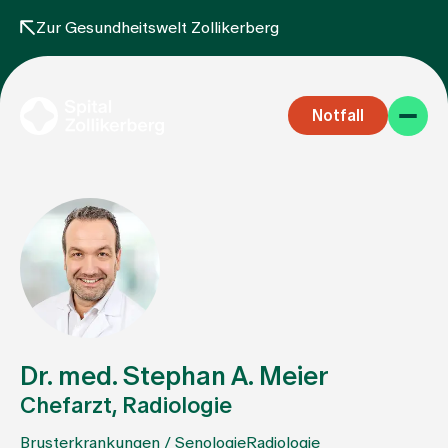
Zur Gesundheitswelt Zollikerberg
Notfall
Fachbereiche
Aufenthalt
Dr. med. Stephan A. Meier
Chefarzt, Radiologie
Team
Brusterkrankungen / Senologie
Radiologie