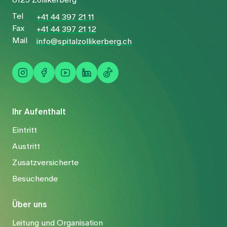
8125 Zollikerberg
Tel
+41 44 397 21 11
Fax
+41 44 397 21 12
Mail
info@spitalzollikerberg.ch
Ihr Aufenthalt
Eintritt
Austritt
Zusatzversicherte
Besuchende
Über uns
Leitung und Organisation