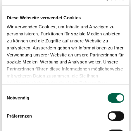
Verbindung der Schweizer Ärztinnen und Ärzte
(FMH)
Schweizerische Gesellschaft für Radiologie (SGR-
Diese Webseite verwendet Cookies
SSR)
Wir verwenden Cookies, um Inhalte und Anzeigen zu
Deutsche Röntgengesellschaft (DRG)
European Society of Radiology (ESR)
personalisieren, Funktionen für soziale Medien anbieten
Radiological Society of North America (RSNA)
zu können und die Zugriffe auf unsere Website zu
Ärztegesellschaften der Kantone Bern und Zürich
analysieren. Ausserdem geben wir Informationen zu Ihrer
Vereinigung Züricher Radiologen (VZR)
Verwendung unserer Website an unsere Partner:innen für
Chefärzte-Gesellschaft des Kanton Zürich
soziale Medien, Werbung und Analysen weiter. Unsere
ESMRMB, ISMRM
Partner:innen führen diese Informationen möglicherweise
mit weiteren Daten zusammen, die Sie ihnen
bereitgestellt haben oder die sie im Rahmen Ihrer
Blogartikel
Nutzung der Dienste gesammelt haben.
Einwilligungsauswahl
Notwendig
Präferenzen