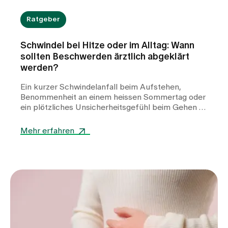
Ratgeber
Schwindel bei Hitze oder im Alltag: Wann
sollten Beschwerden ärztlich abgeklärt
werden?
Ein kurzer Schwindelanfall beim Aufstehen,
Benommenheit an einem heissen Sommertag oder
ein plötzliches Unsicherheitsgefühl beim Gehen –
Schwindel kann viele Gesichter haben und
Betroffene häufig verunsichern. Während Hitze
Mehr erfahren
oder Flüssigkeitsmangel oft harmlose Auslöser
sind, können auch Herz-Kreislauf-Erkrankungen,
Stoffwechselstörungen oder andere internistische
Ursachen dahinterstecken. Erfahren Sie, wann
Schwindel harmlos ist, welche Warnzeichen Sie
ernst nehmen sollten und wie wir Sie bei der
Abklärung unterstützen.