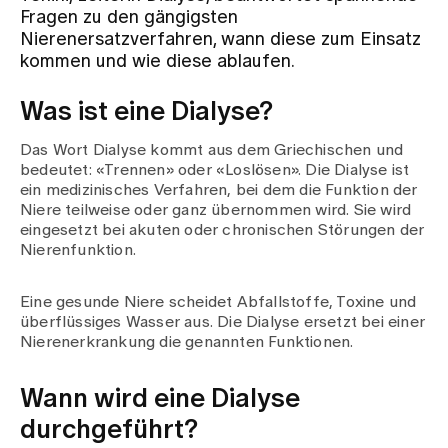
Fragen zu den gängigsten
Nierenersatzverfahren, wann diese zum Einsatz
Zuweisende
kommen und wie diese ablaufen.
Was ist eine Dialyse?
Events
Das Wort Dialyse kommt aus dem Griechischen und
bedeutet: «Trennen» oder «Loslösen». Die Dialyse ist
Über uns
ein medizinisches Verfahren, bei dem die Funktion der
Niere teilweise oder ganz übernommen wird. Sie wird
eingesetzt bei akuten oder chronischen Störungen der
Nierenfunktion.
Aktuelles
Eine gesunde Niere scheidet Abfallstoffe, Toxine und
überflüssiges Wasser aus. Die Dialyse ersetzt bei einer
Jobs & Karriere
Nierenerkrankung die genannten Funktionen.
Kontakt
Wann wird eine Dialyse
Babygalerie
durchgeführt?
Blog