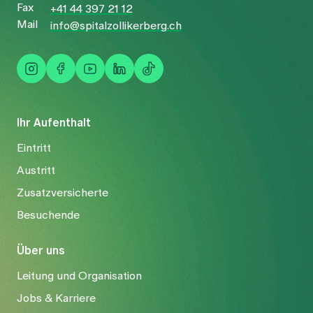
Fax
+41 44 397 21 12
Mail
info@spitalzollikerberg.ch
Ihr Aufenthalt
Eintritt
Austritt
Zusatzversicherte
Besuchende
Über uns
Leitung und Organisation
Jobs & Karriere