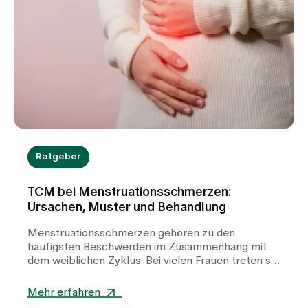
Ratgeber
TCM bei Menstruationsschmerzen:
Ursachen, Muster und Behandlung
Menstruationsschmerzen gehören zu den
häufigsten Beschwerden im Zusammenhang mit
dem weiblichen Zyklus. Bei vielen Frauen treten sie
wiederkehrend auf und können die Lebensqualität
deutlich beeinträchtigen. In unserer TCM-Praxis
Mehr erfahren
am Spital Zollikerberg betrachten wir