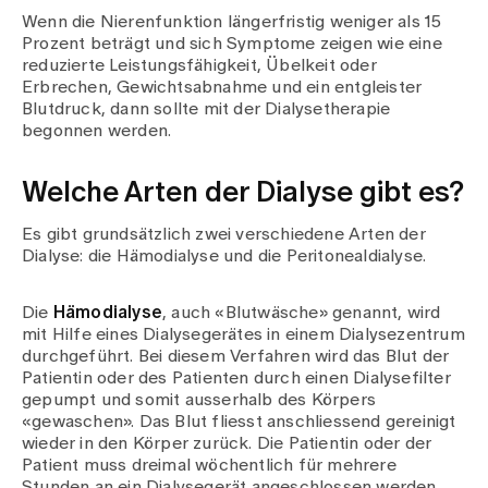
Medien
Wenn die Nierenfunktion längerfristig weniger als 15
Publikationen
Prozent beträgt und sich Symptome zeigen wie eine
reduzierte Leistungsfähigkeit, Übelkeit oder
Erbrechen, Gewichtsabnahme und ein entgleister
Blutdruck, dann sollte mit der Dialysetherapie
begonnen werden.
Welche Arten der Dialyse gibt es?
Es gibt grundsätzlich zwei verschiedene Arten der
Dialyse: die Hämodialyse und die Peritonealdialyse.
Die
Hämodialyse
, auch «Blutwäsche» genannt, wird
mit Hilfe eines Dialysegerätes in einem Dialysezentrum
durchgeführt. Bei diesem Verfahren wird das Blut der
Patientin oder des Patienten durch einen Dialysefilter
gepumpt und somit ausserhalb des Körpers
«gewaschen». Das Blut fliesst anschliessend gereinigt
wieder in den Körper zurück. Die Patientin oder der
Patient muss dreimal wöchentlich für mehrere
Stunden an ein Dialysegerät angeschlossen werden.