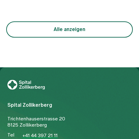
Periodenschmerzen nicht als ein einheitliches
Krankheitsbild, sondern als Ausdruck
unterschiedlicher funktioneller Ungleichgewichte
im Körper. Im Zentrum steht dabei die Frage,
warum der freie Fluss von Qi (Lebensenergie) und
Alle anzeigen
Blut gestört ist. Die Behandlung richtet sich
entsprechend nicht nur auf das Symptom
Schmerz, sondern auf die zugrunde liegende
Konstellation.
Zur Gesundheitswelt Zollikerberg
Spital Zollikerberg
Trichtenhauserstrasse 20
8125 Zollikerberg
Tel
+41 44 397 21 11