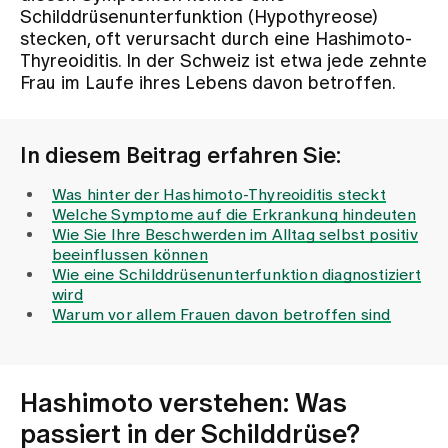
Schilddrüsenunterfunktion (Hypothyreose)
stecken, oft verursacht durch eine Hashimoto-
Zuweisende
Thyreoiditis. In der Schweiz ist etwa jede zehnte
Frau im Laufe ihres Lebens davon betroffen.
Events
In diesem Beitrag erfahren Sie:
Über uns
Was hinter der Hashimoto-Thyreoiditis steckt
Welche Symptome auf die Erkrankung hindeuten
Wie Sie Ihre Beschwerden im Alltag selbst positiv
beeinflussen können
Aktuelles
Wie eine Schilddrüsenunterfunktion diagnostiziert
wird
Warum vor allem Frauen davon betroffen sind
Jobs & Karriere
Kontakt
Hashimoto verstehen: Was
Babygalerie
passiert in der Schilddrüse?
Blog