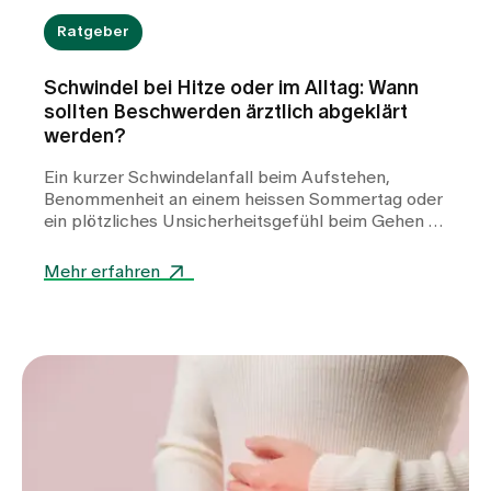
Ratgeber
Schwindel bei Hitze oder im Alltag: Wann
sollten Beschwerden ärztlich abgeklärt
werden?
Ein kurzer Schwindelanfall beim Aufstehen,
Benommenheit an einem heissen Sommertag oder
ein plötzliches Unsicherheitsgefühl beim Gehen –
Schwindel kann viele Gesichter haben und
Betroffene häufig verunsichern. Während Hitze
Mehr erfahren
oder Flüssigkeitsmangel oft harmlose Auslöser
sind, können auch Herz-Kreislauf-Erkrankungen,
Stoffwechselstörungen oder andere internistische
Ursachen dahinterstecken. Erfahren Sie, wann
Schwindel harmlos ist, welche Warnzeichen Sie
ernst nehmen sollten und wie wir Sie bei der
Abklärung unterstützen.