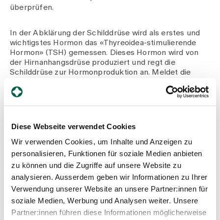
überprüfen.
In der Abklärung der Schilddrüse wird als erstes und
wichtigstes Hormon das «Thyreoidea-stimulierende
Hormon» (TSH) gemessen. Dieses Hormon wird von
der Hirnanhangsdrüse produziert und regt die
Schilddrüse zur Hormonproduktion an. Meldet die
Hirnanhangsdrüse eine Störung im TSH (bei von der
Norm abweichenden Werten), können zur
Abschätzung des Schweregrades anschliessend die
freien Schilddrüsenhormone fT4 und fT3 gemessen
werden. Autoantikörper gegen die Schilddrüse können
Diese Webseite verwendet Cookies
bei der Feststellung einer Unterfunktion zur
Bestätigung der Diagnose gemessen werden, «Anti-
Wir verwenden Cookies, um Inhalte und Anzeigen zu
Thyreoperoxidase-Antikörper» (Anti-TPO) und/oder
personalisieren, Funktionen für soziale Medien anbieten
«Anti-Thyreoglobulin-Antikörper» (Anti-TG). Bei Frauen
zu können und die Zugriffe auf unsere Website zu
im gebärfähigen Alter mit suggestiven Symptomen
analysieren. Ausserdem geben wir Informationen zu Ihrer
und/oder Familienanamnese einer
Verwendung unserer Website an unsere Partner:innen für
Schilddrüsenerkrankung sollte niederschwellig das
TSH gemessen und bei Schilddrüsenunterfunktion
soziale Medien, Werbung und Analysen weiter. Unsere
eine Behandlung eingeleitet werden.
Partner:innen führen diese Informationen möglicherweise