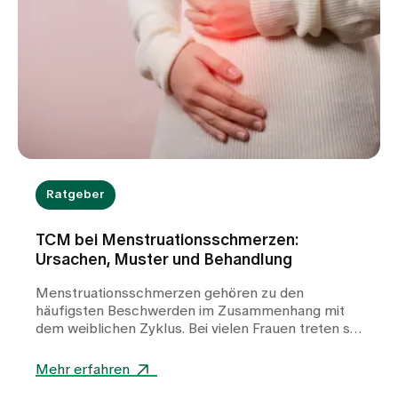
Ratgeber
TCM bei Menstruationsschmerzen:
Ursachen, Muster und Behandlung
Menstruationsschmerzen gehören zu den
häufigsten Beschwerden im Zusammenhang mit
dem weiblichen Zyklus. Bei vielen Frauen treten sie
wiederkehrend auf und können die Lebensqualität
deutlich beeinträchtigen. In unserer TCM-Praxis
Mehr erfahren
am Spital Zollikerberg betrachten wir