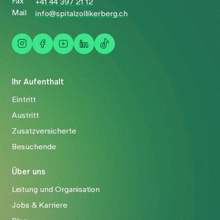
Fax
+41 44 397 21 12
Mail
info@spitalzollikerberg.ch
Ihr Aufenthalt
Eintritt
Austritt
Zusatzversicherte
Besuchende
Über uns
Leitung und Organisation
Jobs & Karriere