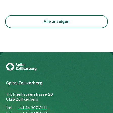
Periodenschmerzen nicht als ein einheitliches
Krankheitsbild, sondern als Ausdruck
unterschiedlicher funktioneller Ungleichgewichte
im Körper. Im Zentrum steht dabei die Frage,
warum der freie Fluss von Qi (Lebensenergie) und
Alle anzeigen
Blut gestört ist. Die Behandlung richtet sich
entsprechend nicht nur auf das Symptom
Schmerz, sondern auf die zugrunde liegende
Konstellation.
Zur Gesundheitswelt Zollikerberg
Spital Zollikerberg
Trichtenhauserstrasse 20
8125 Zollikerberg
Tel
+41 44 397 21 11