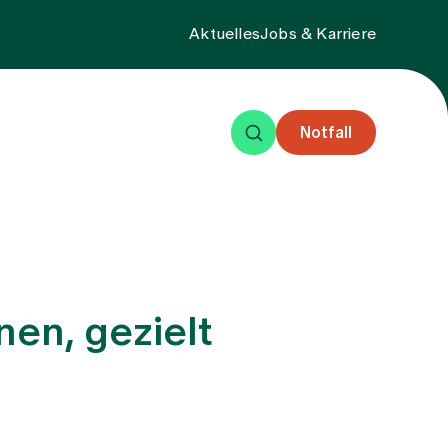
Aktuelles
Jobs & Karriere
Notfall
eisende
Events
Über uns
en, gezielt