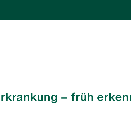
Fachbereiche
Aufenthalt
Team
Zuw
rkrankung – früh erkenn