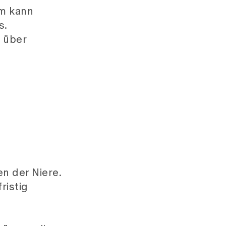
rm kann
s.
 über
n der Niere.
ristig