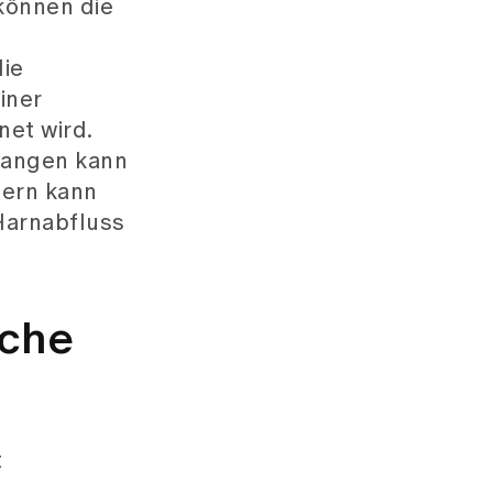
können die
ie
iner
net wird.
elangen kann
nern kann
Harnabfluss
sche
t