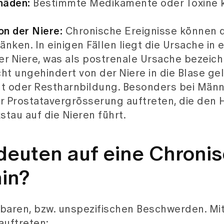
häden:
Bestimmte Medikamente oder Toxine 
on der Niere:
Chronische Ereignisse können d
änken. In einigen Fällen liegt die Ursache in e
r Niere, was als postrenale Ursache bezeich
ht ungehindert von der Niere in die Blase g
lt oder Restharnbildung. Besonders bei Män
 Prostatavergrösserung auftreten, die den 
tau auf die Nieren führt.
euten auf eine Chroni
in?
rbaren, bzw. unspezifischen Beschwerden. Mi
auftreten: