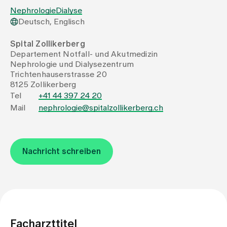
Nephrologie
Dialyse
Deutsch, Englisch
Zuweisende
Spital Zollikerberg
Departement Notfall- und Akutmedizin
Events
Nephrologie und Dialysezentrum
Trichtenhauserstrasse 20
8125 Zollikerberg
Über uns
Tel
+41 44 397 24 20
Mail
nephrologie@spitalzollikerberg.ch
Aktuelles
Nachricht schreiben
Jobs & Karriere
Kontakt
Babygalerie
Blog
Facharzttitel