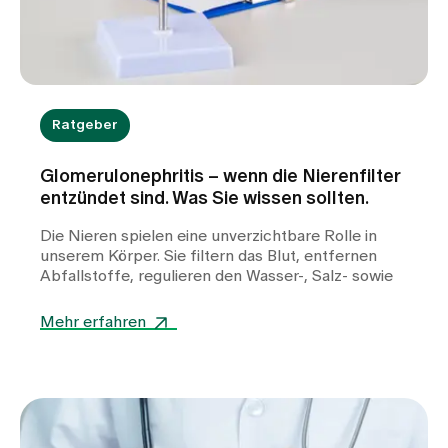
behandelt werden, um das Risiko für erneute
Steinbildungen zu verringern.
Ratgeber
Glomerulonephritis – wenn die Nierenfilter
entzündet sind. Was Sie wissen sollten.
Die Nieren spielen eine unverzichtbare Rolle in
unserem Körper. Sie filtern das Blut, entfernen
Abfallstoffe, regulieren den Wasser-, Salz- sowie
Säure-Base-Haushalt. Doch verschiedene
Erkrankungen können die empfindlichen
Mehr erfahren
Filtereinheiten der Nieren, die sogenannten
Glomeruli, beeinträchtigen. Eine dieser
Erkrankungen ist die Glomerulonephritis, eine
Entzündung, die die Filterfunktion der Nieren stört
und dadurch ernsthafte gesundheitliche Folgen
haben kann.