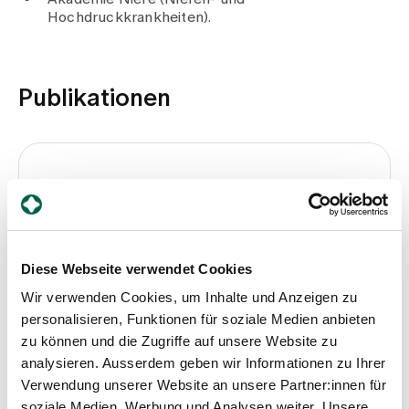
Hochdruckkrankheiten).
Publikationen
Antiglomeruläre Basalmembran-
Erkrankung
Rüegg C., Clarenbach C., Seeger H., Schorn R.,
2017
Diese Webseite verwendet Cookies
Medium
Wir verwenden Cookies, um Inhalte und Anzeigen zu
Swiss Medical Forum
personalisieren, Funktionen für soziale Medien anbieten
zu können und die Zugriffe auf unsere Website zu
Seite
analysieren. Ausserdem geben wir Informationen zu Ihrer
17, S, 665–668
Verwendung unserer Website an unsere Partner:innen für
soziale Medien, Werbung und Analysen weiter. Unsere