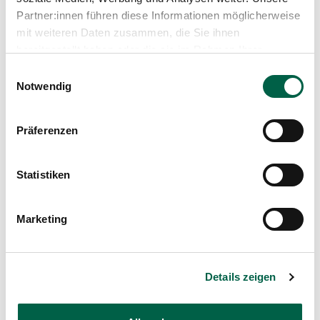
Partner:innen führen diese Informationen möglicherweise
mit weiteren Daten zusammen, die Sie ihnen
bereitgestellt haben oder die sie im Rahmen Ihrer
Schwere Hypomagnesiämie mit Delir und
Nutzung der Dienste gesammelt haben.
Einwilligungsauswahl
Nystagmus
Notwendig
Schmidt M., Bregenzer T., Kneubühl A., Schorn R.,
2016
Präferenzen
Medium
Swiss Medical Forum
Statistiken
Seite
16, S. 406–408
Marketing
Details zeigen
Mattmann P., Schorn R., Gaspert A.,