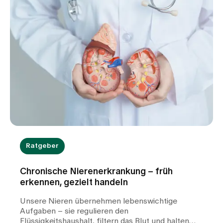
Im Spital Zollikerberg bieten wir Betroffenen eine
umfassende Betreuung – von der genauen
Diagnostik über individuell abgestimmte Therapien
bis hin zu einer ganzheitlichen Begleitung im Alltag.
In diesem Beitrag erfahren Sie, was
Glomerulonephritis ist, welche Symptome
auftreten können, wie wir die Erkrankung
diagnostizieren und behandeln – und was
Betroffene selbst tun können, um gut damit zu
leben.
Ratgeber
Chronische Nierenerkrankung – früh
erkennen, gezielt handeln
Unsere Nieren übernehmen lebenswichtige
Aufgaben – sie regulieren den
Flüssigkeitshaushalt, filtern das Blut und halten