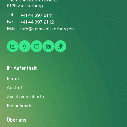
Trichtenhauserstrasse 20
8125 Zollikerberg
Tel
+41 44 397 21 11
Fax
+41 44 397 21 12
Mail
info@spitalzollikerberg.ch
Ihr Aufenthalt
Eintritt
Austritt
Zusatzversicherte
Besuchende
Über uns