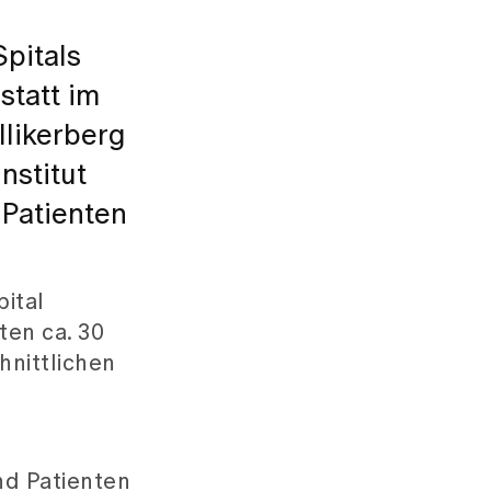
pitals
statt im
llikerberg
nstitut
 Patienten
ital
ten ca. 30
hnittlichen
nd Patienten