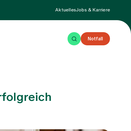
Aktuelles
Jobs & Karriere
Notfall
eisende
Events
Über uns
rfolgreich