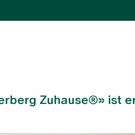
Fachbereiche
Aufenthalt
Team
Zuw
ikerberg Zuhause®» ist e