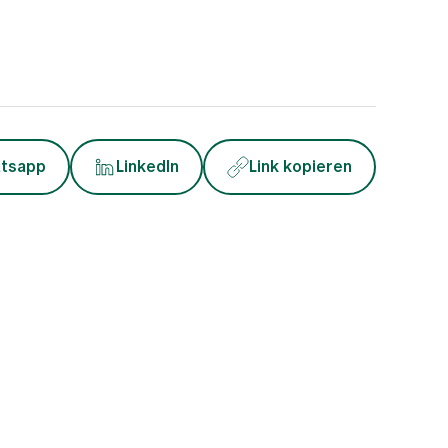
tsapp
LinkedIn
Link kopieren